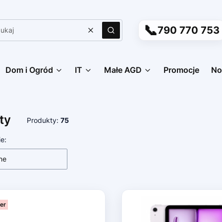
📞
790 770 753
Wyczyść
Szukaj
Dom i Ogród
IT
Małe AGD
Promocje
No
ty
Produkty:
75
 produktów
e:
ne
ler