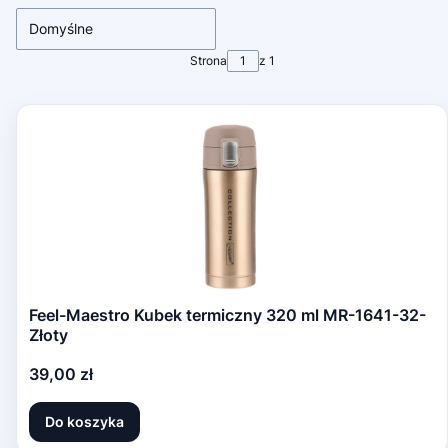
Domyślne
Strona
z 1
Feel-Maestro Kubek termiczny 320 ml MR-1641-32-
Złoty
Cena
39,00 zł
Do koszyka