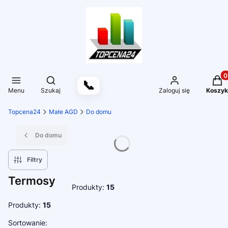
Produ
Otwórz wyszukiwarkę
📞
Menu
Szukaj
Zaloguj się
Koszyk
Topcena24
Małe AGD
Do domu
Do domu
Filtry
Termosy
Produkty:
15
Produkty:
15
Lista produktów
Sortowanie: