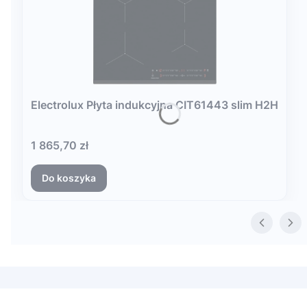
Electrolux Płyta indukcyjna CIT61443 slim H2H
Cena
1 865,70 zł
Do koszyka