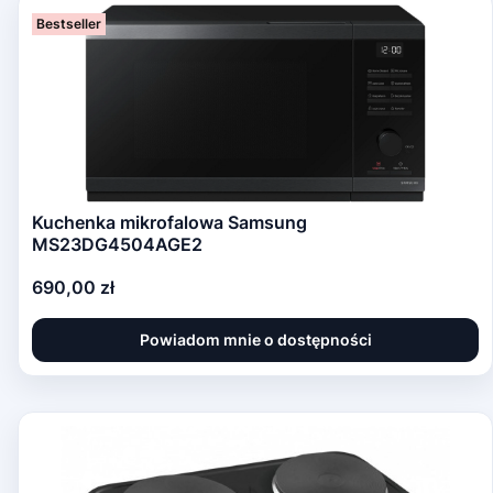
Bestseller
Kuchenka mikrofalowa Samsung
MS23DG4504AGE2
Cena
690,00 zł
Powiadom mnie o dostępności