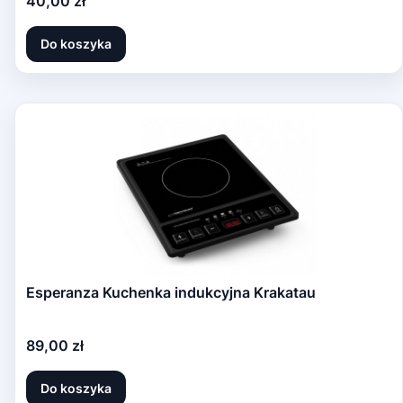
Cena
40,00 zł
Do koszyka
Esperanza Kuchenka indukcyjna Krakatau
Cena
89,00 zł
Do koszyka