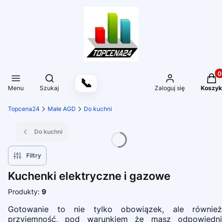
Produ
Otwórz wyszukiwarkę
📞
Menu
Szukaj
Zaloguj się
Koszyk
Topcena24
Małe AGD
Do kuchni
Do kuchni
Filtry
Kuchenki elektryczne i gazowe
Produkty:
9
Gotowanie to nie tylko obowiązek, ale również
przyjemność, pod warunkiem że masz odpowiedni