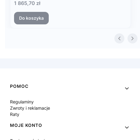
Cena
1 865,70 zł
Do koszyka
Linki w stopce
POMOC
Regulaminy
Zwroty i reklamacje
Raty
MOJE KONTO