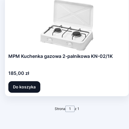
MPM Kuchenka gazowa 2-palnikowa KN-02/1K
Cena
185,00 zł
Do koszyka
Strona
z 1