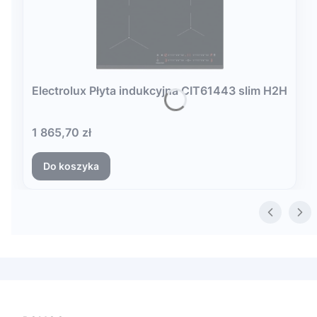
Electrolux Płyta indukcyjna CIT61443 slim H2H
Cena
1 865,70 zł
Do koszyka