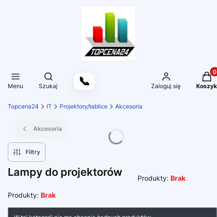
Produ
Otwórz wyszukiwarkę
📞
Menu
Szukaj
Zaloguj się
Koszyk
Topcena24
IT
Projektory/tablice
Akcesoria
Akcesoria
Filtry
Lampy do projektorów
Produkty:
Brak
Produkty:
Brak
Lista produktów