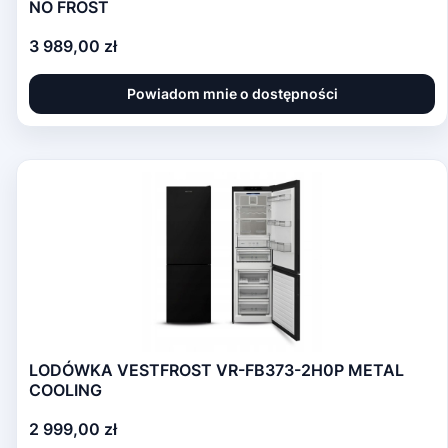
NO FROST
Cena
3 989,00 zł
Powiadom mnie o dostępności
LODÓWKA VESTFROST VR-FB373-2H0P METAL
COOLING
Cena
2 999,00 zł