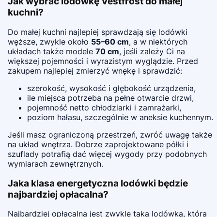
Jak wybrać lodówkę Vestfrost do małej
kuchni?
Do małej kuchni najlepiej sprawdzają się lodówki
węższe, zwykle około
55–60 cm
, a w niektórych
układach także modele
70 cm
, jeśli zależy Ci na
większej pojemności i wyrazistym wyglądzie. Przed
zakupem najlepiej zmierzyć wnękę i sprawdzić:
szerokość, wysokość i głębokość urządzenia,
ile miejsca potrzeba na pełne otwarcie drzwi,
pojemność netto chłodziarki i zamrażarki,
poziom hałasu, szczególnie w aneksie kuchennym.
Jeśli masz ograniczoną przestrzeń, zwróć uwagę także
na układ wnętrza. Dobrze zaprojektowane półki i
szuflady potrafią dać więcej wygody przy podobnych
wymiarach zewnętrznych.
Jaka klasa energetyczna lodówki będzie
najbardziej opłacalna?
Najbardziej opłacalna jest zwykle taka lodówka, która