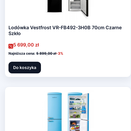
Lodówka Vestfrost VR-FB492-3H0B 70cm Czarne
Szkło
Cena promocyjna
5 699,00 zł
Najniższa cena:
5 899,00 zł
-3%
Do koszyka