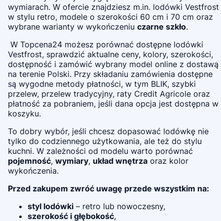
wymiarach. W ofercie znajdziesz m.in. lodówki Vestfrost
w stylu retro, modele o szerokości 60 cm i 70 cm oraz
wybrane warianty w wykończeniu
czarne szkło
.
W Topcena24 możesz porównać dostępne lodówki
Vestfrost, sprawdzić aktualne ceny, kolory, szerokości,
dostępność i zamówić wybrany model online z dostawą
na terenie Polski. Przy składaniu zamówienia dostępne
są wygodne metody płatności, w tym BLIK, szybki
przelew, przelew tradycyjny, raty Credit Agricole oraz
płatność za pobraniem, jeśli dana opcja jest dostępna w
koszyku.
To dobry wybór, jeśli chcesz dopasować lodówkę nie
tylko do codziennego użytkowania, ale też do stylu
kuchni. W zależności od modelu warto porównać
pojemność
,
wymiary
,
układ wnętrza
oraz kolor
wykończenia.
Przed zakupem zwróć uwagę przede wszystkim na:
styl lodówki
– retro lub nowoczesny,
szerokość i głębokość
,