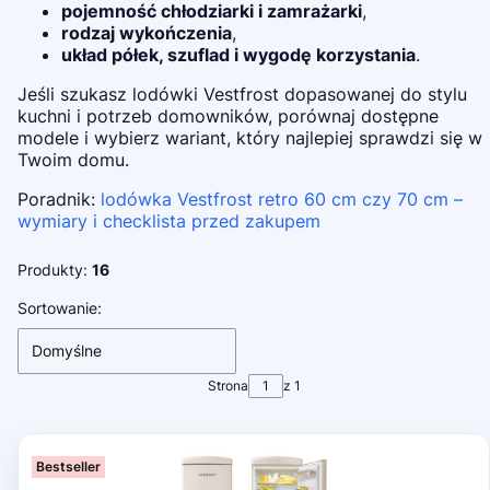
pojemność chłodziarki i zamrażarki
,
rodzaj wykończenia
,
układ półek, szuflad i wygodę korzystania
.
Jeśli szukasz lodówki Vestfrost dopasowanej do stylu
kuchni i potrzeb domowników, porównaj dostępne
modele i wybierz wariant, który najlepiej sprawdzi się w
Twoim domu.
Poradnik:
lodówka Vestfrost retro 60 cm czy 70 cm –
wymiary i checklista przed zakupem
Produkty:
16
Lista produktów
Sortowanie:
Domyślne
Strona
z 1
Bestseller