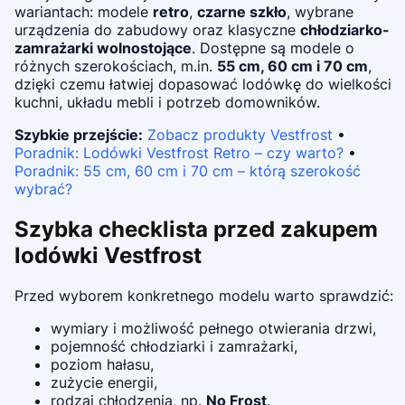
wariantach: modele
retro
,
czarne szkło
, wybrane
urządzenia do zabudowy oraz klasyczne
chłodziarko-
zamrażarki wolnostojące
. Dostępne są modele o
różnych szerokościach, m.in.
55 cm, 60 cm i 70 cm
,
dzięki czemu łatwiej dopasować lodówkę do wielkości
kuchni, układu mebli i potrzeb domowników.
Szybkie przejście:
Zobacz produkty Vestfrost
•
Poradnik: Lodówki Vestfrost Retro – czy warto?
•
Poradnik: 55 cm, 60 cm i 70 cm – którą szerokość
wybrać?
Szybka checklista przed zakupem
lodówki Vestfrost
Przed wyborem konkretnego modelu warto sprawdzić:
wymiary i możliwość pełnego otwierania drzwi,
pojemność chłodziarki i zamrażarki,
poziom hałasu,
zużycie energii,
rodzaj chłodzenia, np.
No Frost
.