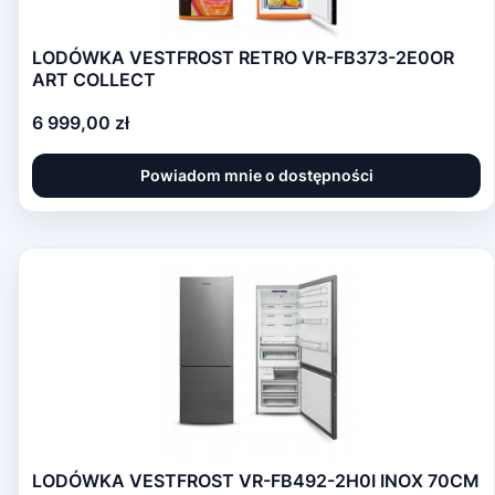
LODÓWKA VESTFROST RETRO VR-FB373-2E0OR
ART COLLECT
Cena
6 999,00 zł
Powiadom mnie o dostępności
LODÓWKA VESTFROST VR-FB492-2H0I INOX 70CM