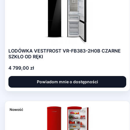
LODÓWKA VESTFROST VR-FB383-2H0B CZARNE
SZKŁO OD RĘKI
Cena
4 799,00 zł
Powiadom mnie o dostępności
Nowość