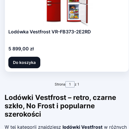
Lodówka Vestfrost VR-FB373-2E2RD
Cena
5 899,00 zł
Do koszyka
Strona
z 1
Lodówki Vestfrost – retro, czarne
szkło, No Frost i popularne
szerokości
W tej kategorii znajdziesz
lodówki Vestfrost
w różnych