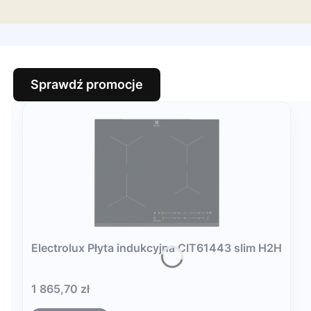
Sprawdź promocje
Electrolux Płyta indukcyjna CIT61443 slim H2H
Cena
1 865,70 zł