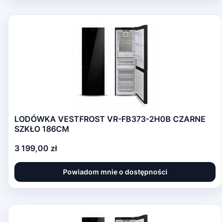
LODÓWKA VESTFROST VR-FB373-2H0B CZARNE
SZKŁO 186CM
Cena
3 199,00 zł
Powiadom mnie o dostępności