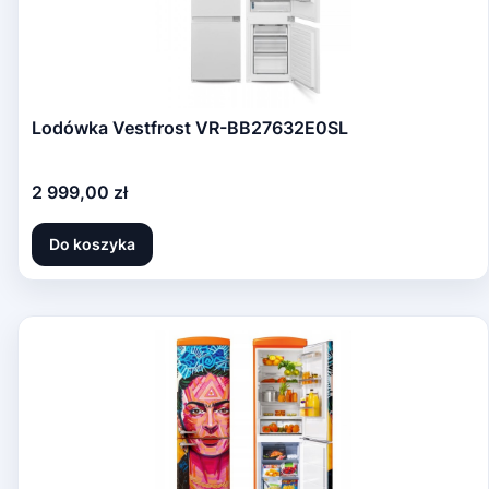
Lodówka Vestfrost VR-BB27632E0SL
Cena
2 999,00 zł
Do koszyka