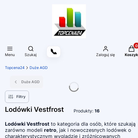
Produ
Otwórz wyszukiwarkę
📞
Menu
Szukaj
Zaloguj się
Koszyk
Topcena24
Duże AGD
Duże AGD
Filtry
Lodówki Vestfrost
Produkty:
16
Lodówki Vestfrost
to kategoria dla osób, które szukają
zarówno modeli
retro
, jak i nowoczesnych lodówek o
charakterystycznym wyglądzie i zróżnicowanych