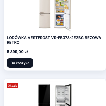
LODÓWKA VESTFROST VR-FB373-2E2BG BEŻOWA
RETRO
Cena
5 899,00 zł
Do koszyka
Okazja