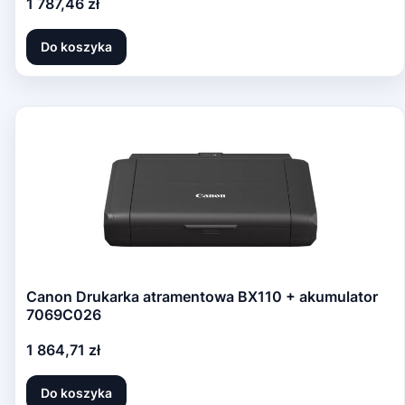
Cena
1 787,46 zł
Do koszyka
Canon Drukarka atramentowa BX110 + akumulator
7069C026
Cena
1 864,71 zł
Do koszyka