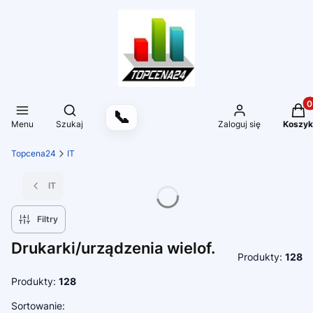
Produ
Otwórz wyszukiwarkę
📞
Menu
Szukaj
Zaloguj się
Koszyk
Topcena24
IT
IT
Filtry
Drukarki/urządzenia wielof.
Produkty:
128
Produkty:
128
Lista produktów
Sortowanie: