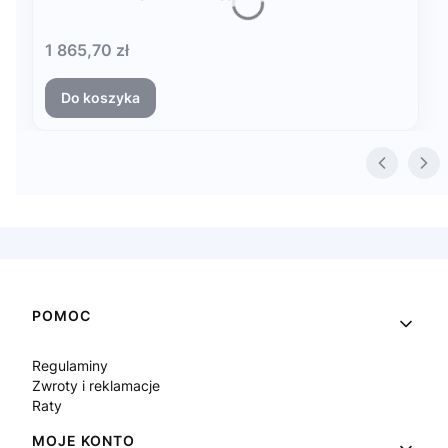
Cena
1 865,70 zł
Do koszyka
Linki w stopce
POMOC
Regulaminy
Zwroty i reklamacje
Raty
MOJE KONTO