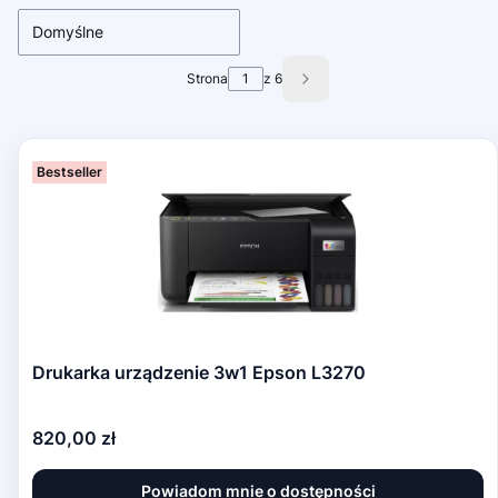
Domyślne
Strona
z 6
Następne produkty
Bestseller
Drukarka urządzenie 3w1 Epson L3270
Cena
820,00 zł
Powiadom mnie o dostępności