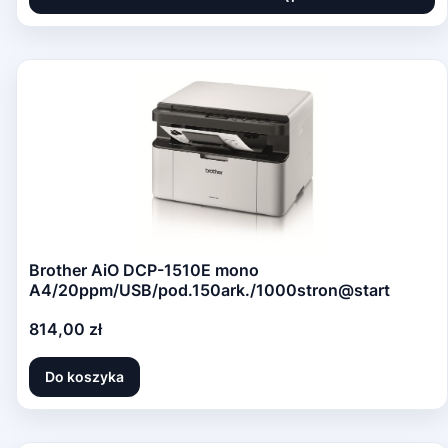
Brother AiO DCP-1510E mono
A4/20ppm/USB/pod.150ark./1000stron@start
Cena
814,00 zł
Do koszyka