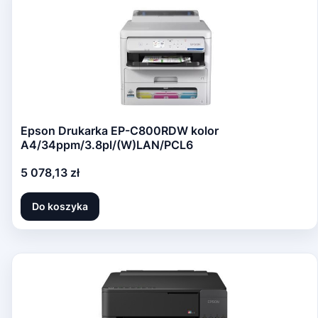
Epson Drukarka EP-C800RDW kolor
A4/34ppm/3.8pl/(W)LAN/PCL6
Cena
5 078,13 zł
Do koszyka