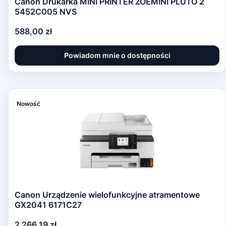
Canon Drukarka MINI PRINTER ZOEMINI PLUTO 2
5452C005 NVS
Cena
588,00 zł
Powiadom mnie o dostępności
Nowość
Canon Urządzenie wielofunkcyjne atramentowe
GX2041 6171C27
Cena
2 266,19 zł