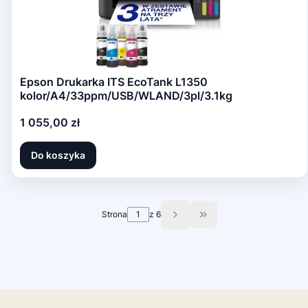
Epson Drukarka ITS EcoTank L1350
kolor/A4/33ppm/USB/WLAND/3pl/3.1kg
Cena
1 055,00 zł
Do koszyka
Strona
z 6
Przejdź do ostatniej s