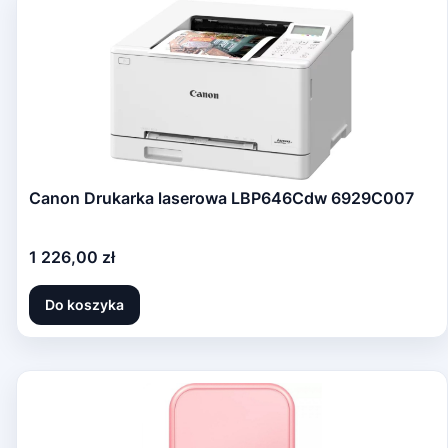
Canon Drukarka laserowa LBP646Cdw 6929C007
Cena
1 226,00 zł
Do koszyka