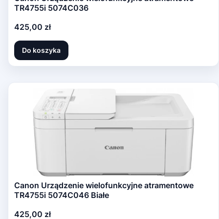
TR4755i 5074C036
Cena
425,00 zł
Do koszyka
Canon Urządzenie wielofunkcyjne atramentowe
TR4755i 5074C046 Białe
Cena
425,00 zł