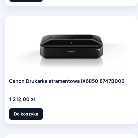
Canon Drukarka atramentowa IX6850 8747B006
Cena
1 212,00 zł
Do koszyka