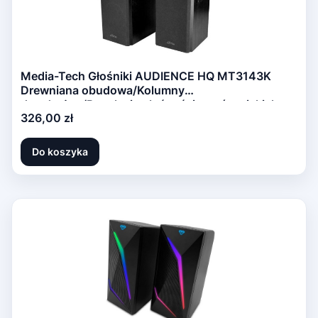
Media-Tech Głośniki AUDIENCE HQ MT3143K
Drewniana obudowa/Kolumny
dwudrożne/Regulacja głośności, tonów niskich,
Cena
326,00 zł
wysokich/RMS 40W(2x20W)
Do koszyka