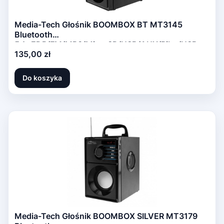
Media-Tech Głośnik BOOMBOX BT MT3145
Bluetooth
5.1+EDR/FM/MP3/MicroSD/USB/AUX/Pilot/USB-
Cena
135,00 zł
C/LED/RMS 15W/PMPO 600W
Do koszyka
Media-Tech Głośnik BOOMBOX SILVER MT3179