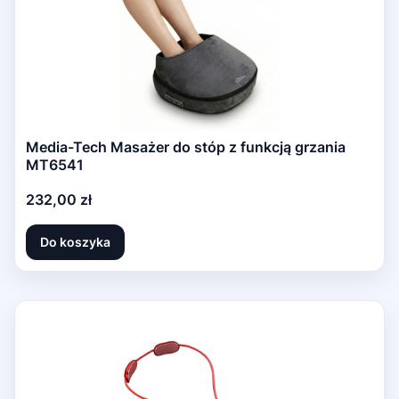
Media-Tech Masażer do stóp z funkcją grzania
MT6541
Cena
232,00 zł
Do koszyka