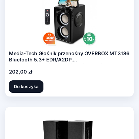
Media-Tech Głośnik przenośny OVERBOX MT3186
Bluetooth 5.3+ EDR/A2DP,
AVRCP/FM/MP3/microSD/USB/USB-C/MIC-
Cena
202,00 zł
in/AUX-in/RMS 30W/PMPO 900W
Do koszyka