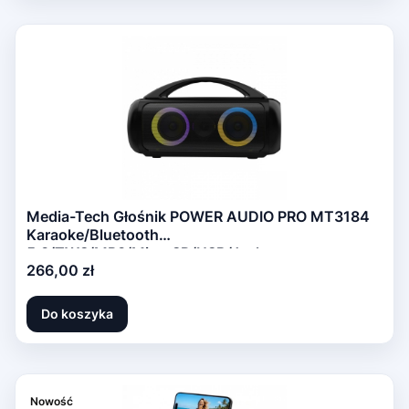
Media-Tech Głośnik POWER AUDIO PRO MT3184
Karaoke/Bluetooth
5.3/TWS/MP3/MicroSD/USB/Jack
Cena
266,00 zł
6.3/AUX/Equalizer/USB-C/IPX5/RGB/16h/RMS
60W/PMPO 1200W
Do koszyka
Nowość