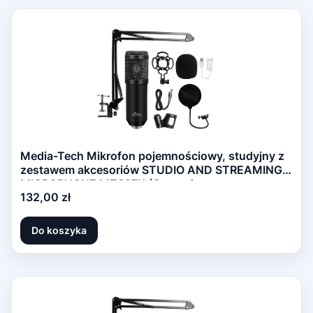
Media-Tech Mikrofon pojemnościowy, studyjny z
zestawem akcesoriów STUDIO AND STREAMING
MICROPHONE MT397K (Czarny)
Cena
132,00 zł
Do koszyka