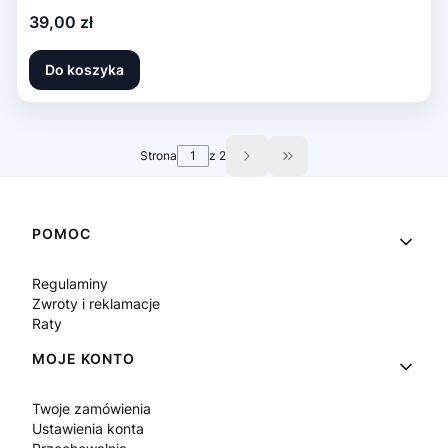
Cena
39,00 zł
Do koszyka
Strona
z 2
Przejdź do ostatniej st
Linki w stopce
POMOC
Regulaminy
Zwroty i reklamacje
Raty
MOJE KONTO
Twoje zamówienia
Ustawienia konta