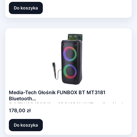
Do koszyka
Media-Tech Głośnik FUNBOX BT MT3181
Bluetooth
5.0/TWS/MP3/MicroSD/USB/AUX/Equalizer/Jack
Cena
178,00 zł
6.3/RGB/USB-C/ RMS 40W/PMPO 1000W
Do koszyka