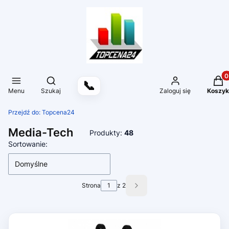
Produ
Otwórz wyszukiwarkę
📞
Menu
Szukaj
Zaloguj się
Koszyk
Przejdź do:
Topcena24
Media-Tech
Produkty:
48
Lista produktów
Sortowanie:
Domyślne
Strona
z 2
Następne produkty