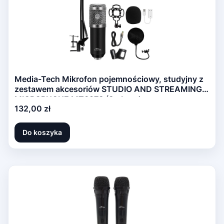
Media-Tech Mikrofon pojemnościowy, studyjny z
zestawem akcesoriów STUDIO AND STREAMING
MICROPHONE MT397S (Srebrny)
Cena
132,00 zł
Do koszyka