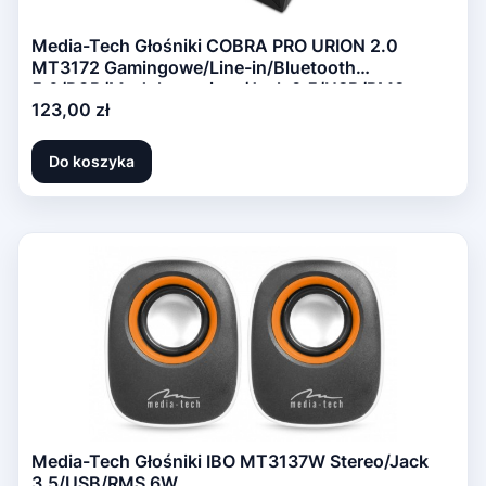
Media-Tech Głośniki COBRA PRO URION 2.0
MT3172 Gamingowe/Line-in/Bluetooth
5.0/RGB/Moduł sterujący/Jack 3,5/USB/RMS
Cena
123,00 zł
8W/PMPO 320W
Do koszyka
Media-Tech Głośniki IBO MT3137W Stereo/Jack
3,5/USB/RMS 6W