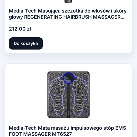
Media-Tech Masująca szczotka do włosów i skóry
głowy REGENERATING HAIRBRUSH MASSAGER
MT6537
Cena
212,00 zł
Do koszyka
Media-Tech Mata masażu impulsowego stóp EMS
FOOT MASSAGER MT6527