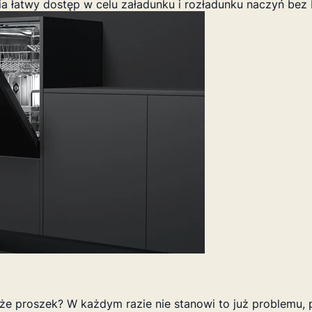
 łatwy dostęp w celu załadunku i rozładunku naczyń bez 
że proszek? W każdym razie nie stanowi to już problemu