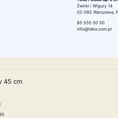
Żwirki i Wigury 14
02-092 Warszawa, P
85 555 50 50
info@teka.com.pl
y 45 cm
k
 30