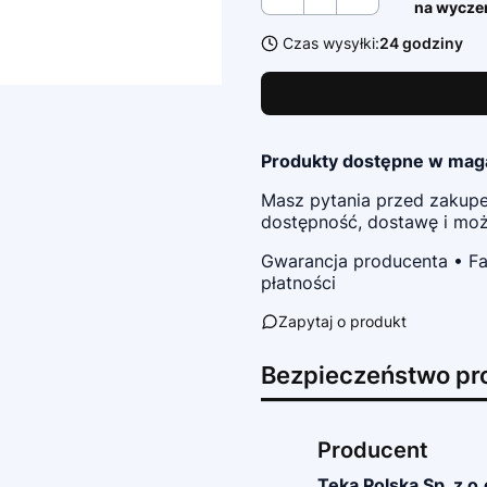
na wycze
Czas wysyłki:
24 godziny
Produkty dostępne w mag
Masz pytania przed zaku
dostępność, dostawę i możl
Gwarancja producenta • Fa
płatności
Zapytaj o produkt
Bezpieczeństwo pr
Producent
Teka Polska Sp. z o.