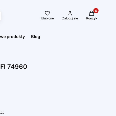
Produkty w kos
Ulubione
Zaloguj się
Koszyk
we produkty
Blog
FI 74960
ść: