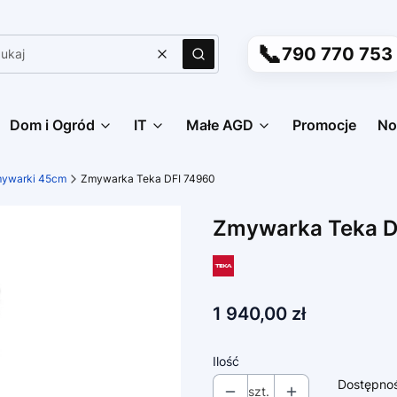
📞
790 770 753
Wyczyść
Szukaj
Dom i Ogród
IT
Małe AGD
Promocje
No
ywarki 45cm
Zmywarka Teka DFI 74960
Zmywarka Teka D
Cena
1 940,00 zł
Ilość
Dostępno
szt.