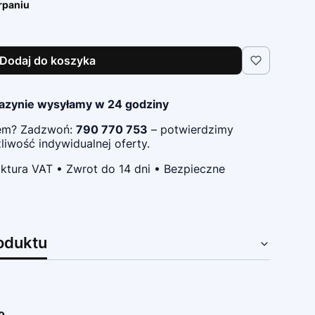
rpaniu
Dodaj do koszyka
azynie wysyłamy w 24 godziny
pem? Zadzwoń:
790 770 753
– potwierdzimy
iwość indywidualnej oferty.
ktura VAT • Zwrot do 14 dni • Bezpieczne
oduktu
o.