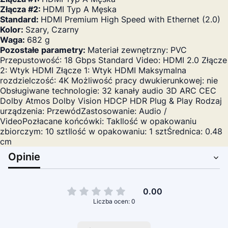
Złącza #2:
HDMI Typ A Męska
Standard:
HDMI Premium High Speed with Ethernet (2.0)
Kolor:
Szary, Czarny
Waga:
682 g
Pozostałe parametry:
Materiał zewnętrzny: PVC
Przepustowość: 18 Gbps Standard Video: HDMI 2.0 Złącze
2: Wtyk HDMI Złącze 1: Wtyk HDMI Maksymalna
rozdzielczość: 4K Możliwość pracy dwukierunkowej: nie
Obsługiwane technologie: 32 kanały audio 3D ARC CEC
Dolby Atmos Dolby Vision HDCP HDR Plug & Play Rodzaj
urządzenia: PrzewódZastosowanie: Audio /
VideoPozłacane końcówki: TakIlość w opakowaniu
zbiorczym: 10 sztIlość w opakowaniu: 1 sztŚrednica: 0.48
cm
Opinie
0.00
Liczba ocen: 0