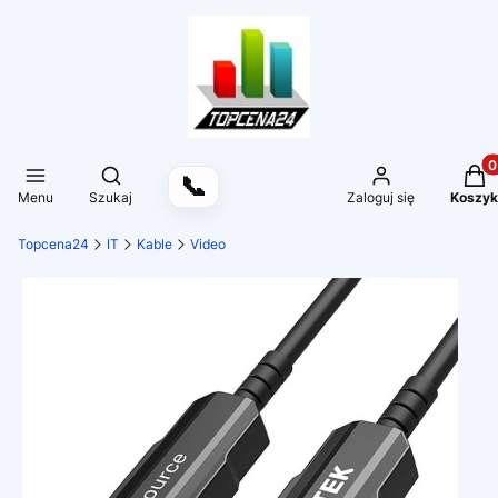
Produ
Otwórz wyszukiwarkę
📞
Menu
Szukaj
Zaloguj się
Koszyk
Topcena24
IT
Kable
Video