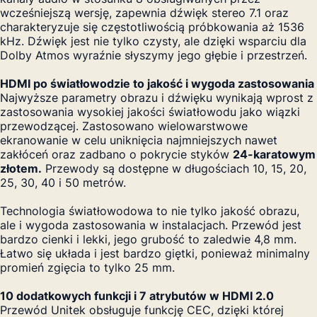
wcześniejszą wersję, zapewnia dźwięk stereo 7.1 oraz
charakteryzuje się częstotliwością próbkowania aż 1536
kHz. Dźwięk jest nie tylko czysty, ale dzięki wsparciu dla
Dolby Atmos wyraźnie słyszymy jego głębie i przestrzeń.
HDMI po światłowodzie to jakość i wygoda zastosowania
Najwyższe parametry obrazu i dźwięku wynikają wprost z
zastosowania wysokiej jakości światłowodu jako wiązki
przewodzącej. Zastosowano wielowarstwowe
ekranowanie w celu uniknięcia najmniejszych nawet
zakłóceń oraz zadbano o pokrycie styków
24-karatowym
złotem.
Przewody są dostępne w długościach 10, 15, 20,
25, 30, 40 i 50 metrów.
Technologia światłowodowa to nie tylko jakość obrazu,
ale i wygoda zastosowania w instalacjach. Przewód jest
bardzo cienki i lekki, jego grubość to zaledwie 4,8 mm.
Łatwo się układa i jest bardzo giętki, ponieważ minimalny
promień zgięcia to tylko 25 mm.
10 dodatkowych funkcji i 7 atrybutów w HDMI 2.0
Przewód Unitek obsługuje funkcję CEC, dzięki której