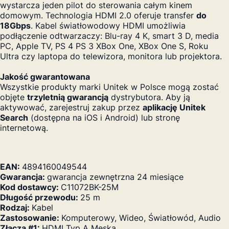
wystarcza jeden pilot do sterowania całym kinem
domowym. Technologia HDMI 2.0 oferuje transfer
do
18Gbps
. Kabel światłowodowy HDMI umożliwia
podłączenie odtwarzaczy: Blu-ray 4 K, smart 3 D, media
PC, Apple TV, PS 4 PS 3 XBox One, XBox One S, Roku
Ultra czy laptopa do telewizora, monitora lub projektora.
Jakość gwarantowana
Wszystkie produkty marki Unitek w Polsce mogą zostać
objęte
trzyletnią gwarancją
dystrybutora. Aby ją
aktywować, zarejestruj zakup przez
aplikację Unitek
Search
(dostępna na iOS i Android) lub stronę
internetową.
EAN:
4894160049544
Gwarancja:
gwarancja zewnętrzna 24 miesiące
Kod dostawcy:
C11072BK-25M
Długość przewodu:
25 m
Rodzaj:
Kabel
Zastosowanie:
Komputerowy, Wideo, Światłowód, Audio
Złącza #1:
HDMI Typ A Męska