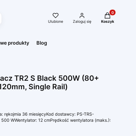
Produkty w kos
Ulubione
Zaloguj się
Koszyk
we produkty
Blog
lacz TR2 S Black 500W (80+
120mm, Single Rail)
 rękojmia 36 miesięcyKod dostawcy: PS-TRS-
00 WWentylator: 12 cmPrędkość wentylatora (maks.):