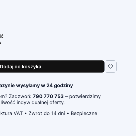
ść:
ć
Dodaj do koszyka
azynie wysyłamy w 24 godziny
pem? Zadzwoń:
790 770 753
– potwierdzimy
iwość indywidualnej oferty.
ktura VAT • Zwrot do 14 dni • Bezpieczne