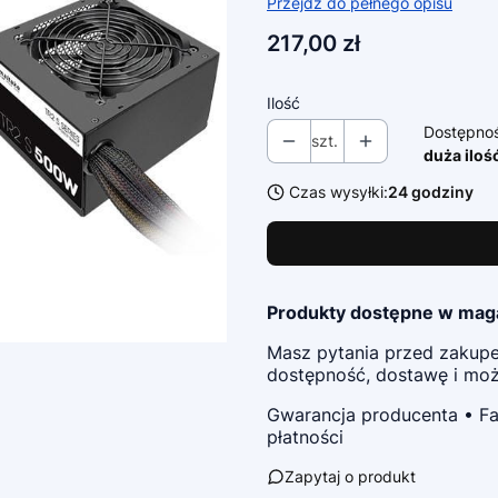
Przejdź do pełnego opisu
Cena
217,00 zł
Ilość
Dostępno
szt.
duża iloś
Czas wysyłki:
24 godziny
Produkty dostępne w mag
Masz pytania przed zaku
dostępność, dostawę i możl
Gwarancja producenta • Fa
płatności
Zapytaj o produkt