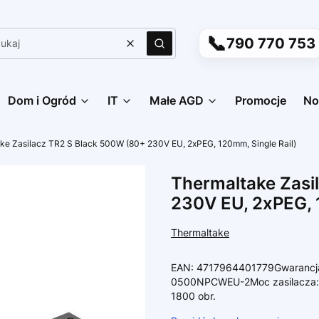
📞
790 770 753
Wyczyść
Szukaj
Dom i Ogród
IT
Małe AGD
Promocje
No
ke Zasilacz TR2 S Black 500W (80+ 230V EU, 2xPEG, 120mm, Single Rail)
Thermaltake Zasi
230V EU, 2xPEG, 
Thermaltake
EAN: 4717964401779Gwarancja:
0500NPCWEU-2Moc zasilacza: 5
1800 obr.