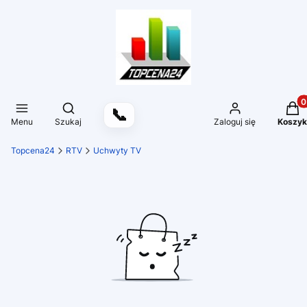
Produ
Otwórz wyszukiwarkę
📞
Menu
Szukaj
Zaloguj się
Koszyk
Topcena24
RTV
Uchwyty TV