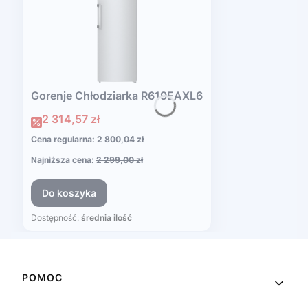
Gorenje Chłodziarka R619EAXL6
Cena promocyjna
2 314,57 zł
Cena regularna:
2 800,04 zł
Najniższa cena:
2 299,00 zł
Do koszyka
Dostępność:
średnia ilość
Linki w stopce
POMOC