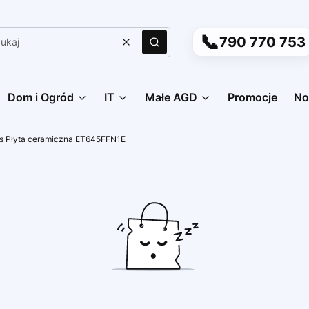
📞
790 770 753
Wyczyść
Szukaj
Dom i Ogród
IT
Małe AGD
Promocje
No
s Płyta ceramiczna ET645FFN1E