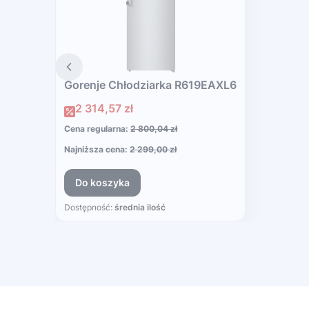
Gorenje Chłodziarka R619EAXL6
Cena promocyjna
2 314,57 zł
Cena regularna:
2 800,04 zł
Najniższa cena:
2 299,00 zł
Do koszyka
Dostępność:
średnia ilość