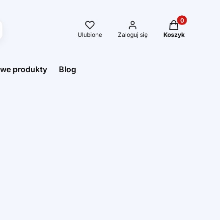
Produkty w kos
Ulubione
Zaloguj się
Koszyk
we produkty
Blog