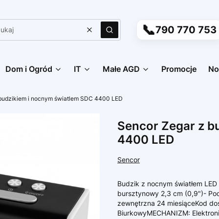
📞
790 770 753
Wyczyść
Szukaj
Dom i Ogród
IT
Małe AGD
Promocje
No
 budzikiem i nocnym światlem SDC 4400 LED
Sencor Zegar z b
4400 LED
Sencor
Budzik z nocnym światłem LED
bursztynowy 2,3 cm (0,9")- P
zewnętrzna 24 miesiąceKod do
BiurkowyMECHANIZM: Elektroni