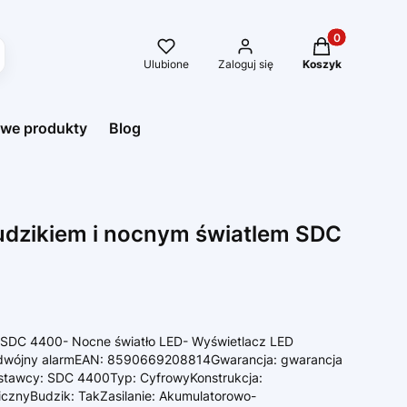
Produkty w kos
Ulubione
Zaloguj się
Koszyk
we produkty
Blog
udzikiem i nocnym światlem SDC
 SDC 4400- Nocne światło LED- Wyświetlacz LED
odwójny alarmEAN: 8590669208814Gwarancja: gwarancja
stawcy: SDC 4400Typ: CyfrowyKonstrukcja:
cznyBudzik: TakZasilanie: Akumulatorowo-