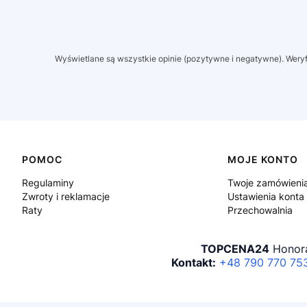
Wyświetlane są wszystkie opinie (pozytywne i negatywne). Weryfi
Linki w stopce
POMOC
MOJE KONTO
Regulaminy
Twoje zamówieni
Zwroty i reklamacje
Ustawienia konta
Raty
Przechowalnia
TOPCENA24
Honora
Kontakt:
+48 790 770 75