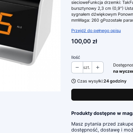
siecioweFunkcja drzemki: TakF
bursztynowy 2,3 cm (0,9") Ust
sygnałem dźwiękowym Ponowne
mmWaga: 260 gPozostałe param
Przejdź do pełnego opisu
Cena
100,00 zł
Ilość
Dostępno
szt.
na wycze
Czas wysyłki:
24 godziny
Produkty dostępne w mag
Masz pytania przed zaku
dostępność, dostawę i możl