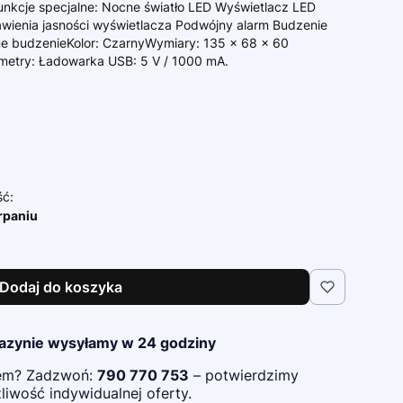
unkcje specjalne: Nocne światło LED Wyświetlacz LED
awienia jasności wyświetlacza Podwójny alarm Budzenie
 budzenieKolor: CzarnyWymiary: 135 x 68 x 60
etry: Ładowarka USB: 5 V / 1000 mA.
ść:
rpaniu
Dodaj do koszyka
azynie wysyłamy w 24 godziny
pem? Zadzwoń:
790 770 753
– potwierdzimy
iwość indywidualnej oferty.