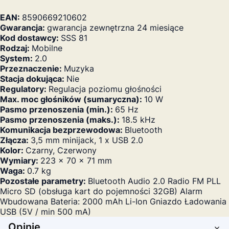
EAN:
8590669210602
Gwarancja:
gwarancja zewnętrzna 24 miesiące
Kod dostawcy:
SSS 81
Rodzaj:
Mobilne
System:
2.0
Przeznaczenie:
Muzyka
Stacja dokująca:
Nie
Regulatory:
Regulacja poziomu głośności
Max. moc głośników (sumaryczna):
10 W
Pasmo przenoszenia (min.):
65 Hz
Pasmo przenoszenia (maks.):
18.5 kHz
Komunikacja bezprzewodowa:
Bluetooth
Złącza:
3,5 mm minijack, 1 x USB 2.0
Kolor:
Czarny, Czerwony
Wymiary:
223 x 70 x 71 mm
Waga:
0.7 kg
Pozostałe parametry:
Bluetooth Audio 2.0 Radio FM PLL
Micro SD (obsługa kart do pojemności 32GB) Alarm
Wbudowana Bateria: 2000 mAh Li-Ion Gniazdo Ładowania
USB (5V / min 500 mA)
Opinie