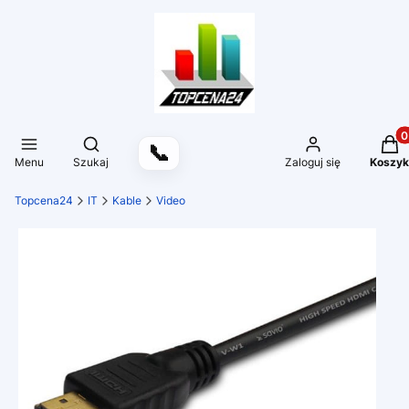
Produ
Otwórz wyszukiwarkę
📞
Menu
Szukaj
Zaloguj się
Koszyk
Topcena24
IT
Kable
Video