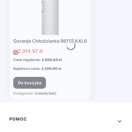
Gorenje Chłodziarka R619EAXL6
Cena promocyjna
2 314,57 zł
Cena regularna:
2 800,04 zł
Najniższa cena:
2 299,00 zł
Do koszyka
Dostępność:
średnia ilość
Linki w stopce
POMOC