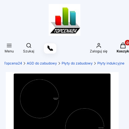
Produ
Otwórz wyszukiwarkę
📞
Menu
Szukaj
Zaloguj się
Koszyk
Topcena24
AGD do zabudowy
Płyty do zabudowy
Płyty indukcyjne