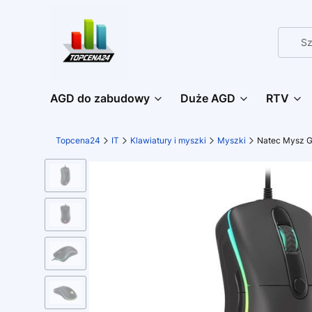
AGD do zabudowy
Duże AGD
RTV
Topcena24
IT
Klawiatury i myszki
Myszki
Natec Mysz G