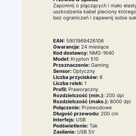
Zapomnij o plączących i mało elas
uszkodzenia kabel pleciony którego
bez ograniczeń i zapewnij sobie su
EAN:
5901969426106
Gwarancja:
24 miesiące
Kod dostawcy:
NMG-1640
Model:
Krypton 510
Przeznaczenie:
Gaming
Sensor:
Optyczny
Liczba przycisków:
6
Liczba rolek:
1
Profil:
Praworęczny
Rozdzielczość (min.):
200 dpi
Rozdzielczość (maks.):
8000 dpi
Połączenie:
Przewodowe
Długość przewodu:
200 cm
Interfejs:
USB
Podświetlenie:
Tak
Zasilanie:
USB 5V