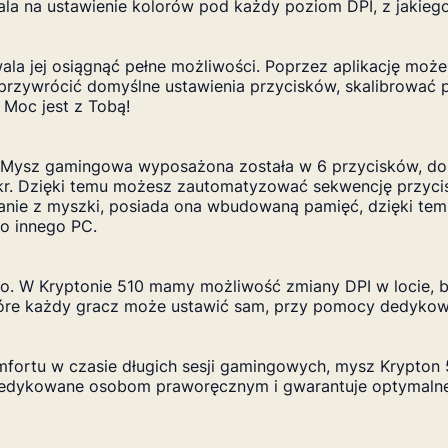
 na ustawienie kolorów pod każdy poziom DPI, z jakiego
la jej osiągnąć pełne możliwości. Poprzez aplikację moż
przywrócić domyślne ustawienia przycisków, skalibrować p
 Moc jest z Tobą!
! Mysz gamingowa wyposażona została w 6 przycisków, do
akr. Dzięki temu możesz zautomatyzować sekwencję przyci
tanie z myszki, posiada ona wbudowaną pamięć, dzięki te
do innego PC.
o. W Kryptonie 510 mamy możliwość zmiany DPI w locie, b
tóre każdy gracz może ustawić sam, przy pomocy dedyko
fortu w czasie długich sesji gamingowych, mysz Krypton
dedykowane osobom praworęcznym i gwarantuje optymalne 