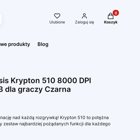
Produkty w kos
Ulubione
Zaloguj się
Koszyk
we produkty
Blog
is Krypton 510 8000 DPI
B dla graczy Czarna
minację nad każdą rozgrywką! Krypton 510 to potężna
y zestaw najbardziej pożądanych funkcji dla każdego