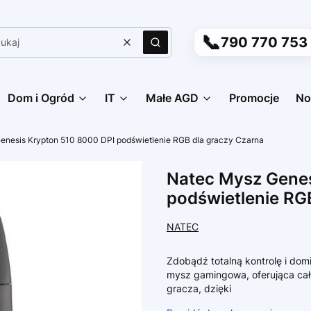
📞
790 770 753
Wyczyść
Szukaj
Dom i Ogród
IT
Małe AGD
Promocje
No
enesis Krypton 510 8000 DPI podświetlenie RGB dla graczy Czarna
Natec Mysz Genes
podświetlenie RG
NATEC
Zdobądź totalną kontrolę i do
mysz gamingowa, oferująca cał
gracza, dzięki