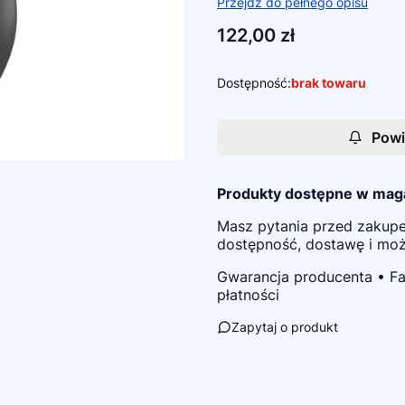
Przejdź do pełnego opisu
Cena
122,00 zł
Dostępność:
brak towaru
Powi
Produkty dostępne w mag
Masz pytania przed zaku
dostępność, dostawę i możl
Gwarancja producenta • Fa
płatności
Zapytaj o produkt