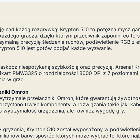
cję nad każdą rozgrywką! Krypton 510 to potężna mysz ga
a każdego gracza, dzięki którym przeciwnik zapomni co t
ymalną precyzję śledzenia ruchów, podświetlenie RGB z e
Krypton 510 jest gotów podjąć każde wyzwanie.
Zaskocz niespotykaną szybkością oraz precyzją. Arsenał 
Pixart PMW3325 o rozdzielczości 8000 DPI z 7 poziomami
ia w grze.
zniki Omron
ytrzymałe przełączniki Omron, które gwarantują żywotno
korzystano trwałe komponenty, a rozwiązania takie jak: ka
o wytrzymałość urządzenia, ale również wygodę gry.
 gryzonia, Krypton 510 został wyposażony w podświetleni
milionów barw, spośród których może wybrać te, które najba