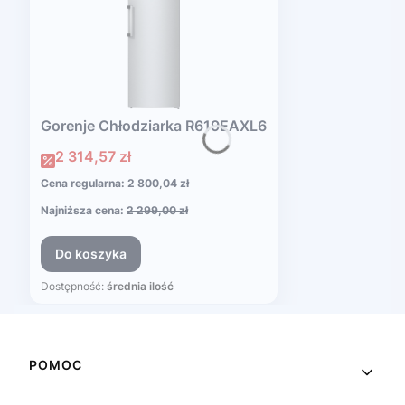
Gorenje Chłodziarka R619EAXL6
Cena promocyjna
2 314,57 zł
Cena regularna:
2 800,04 zł
Najniższa cena:
2 299,00 zł
Do koszyka
Dostępność:
średnia ilość
Linki w stopce
POMOC