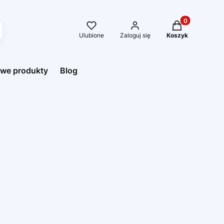
Produkty w kos
Ulubione
Zaloguj się
Koszyk
we produkty
Blog