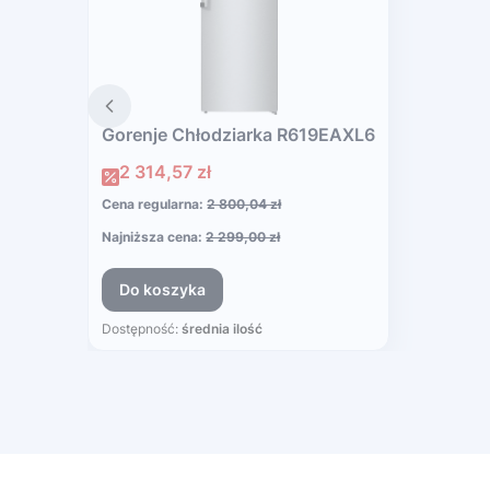
Gorenje Chłodziarka R619EAXL6
Cena promocyjna
2 314,57 zł
Cena regularna:
2 800,04 zł
Najniższa cena:
2 299,00 zł
Do koszyka
Dostępność:
średnia ilość