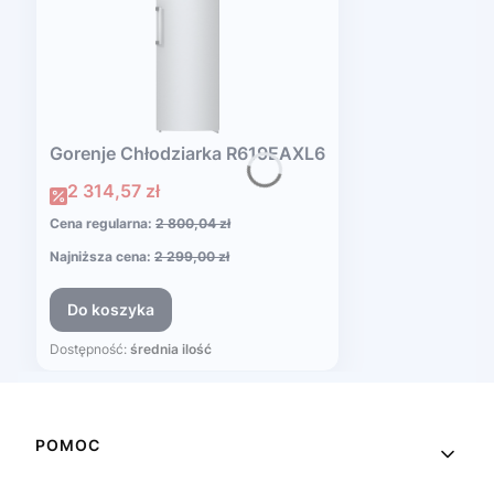
Gorenje Chłodziarka R619EAXL6
Cena promocyjna
2 314,57 zł
Cena regularna:
2 800,04 zł
Najniższa cena:
2 299,00 zł
Do koszyka
Dostępność:
średnia ilość
Linki w stopce
POMOC