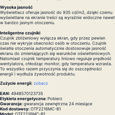
Wysoka jasność
Wyświetlacz oferuje jasność do 935 cd/m2, dzięki czemu
wyświetlane na ekranie treści są wyraźnie widoczne nawet
w bardzo jasnym otoczeniu.
Inteligentne czujniki
Czujnik zbliżeniowy wyłącza ekran, gdy przez pewien
czas nie wykryje obecności osób w otoczeniu. Czujnik
światła otoczenia automatycznie dostosowuje jasność
ekranu do zmieniających się warunków oświetleniowych.
Natomiast czujnik temperatury liniowo reguluje prędkość
wentylatora, chłodząc monitor, gdy temperatura wzrasta.
To wszystko razem przyczynia się do oszczędności
energii i wydłuża żywotność produktu.
Zużycie energii:
zobacz
EAN:
4948570123735
Etykieta energetyczna:
Pobierz
Gwarancja:
gwarancja zewnętrzna 24 miesiące
Kod dostawcy:
OTF2216MC-B1
Model:
OTF2216MC-B1