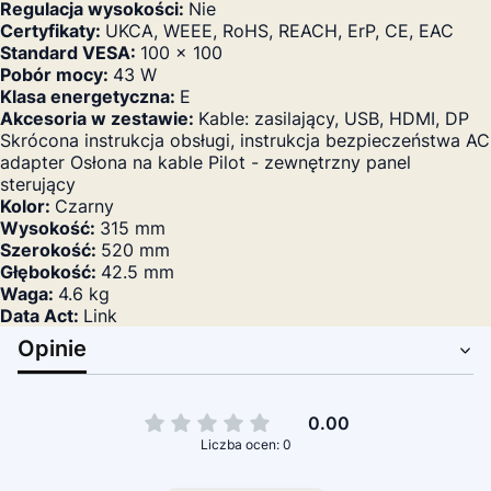
Regulacja wysokości:
Nie
Certyfikaty:
UKCA, WEEE, RoHS, REACH, ErP, CE, EAC
Standard VESA:
100 x 100
Pobór mocy:
43 W
Klasa energetyczna:
E
Akcesoria w zestawie:
Kable: zasilający, USB, HDMI, DP
Skrócona instrukcja obsługi, instrukcja bezpieczeństwa AC
adapter Osłona na kable Pilot - zewnętrzny panel
sterujący
Kolor:
Czarny
Wysokość:
315 mm
Szerokość:
520 mm
Głębokość:
42.5 mm
Waga:
4.6 kg
Data Act:
Link
Opinie
0.00
Liczba ocen: 0