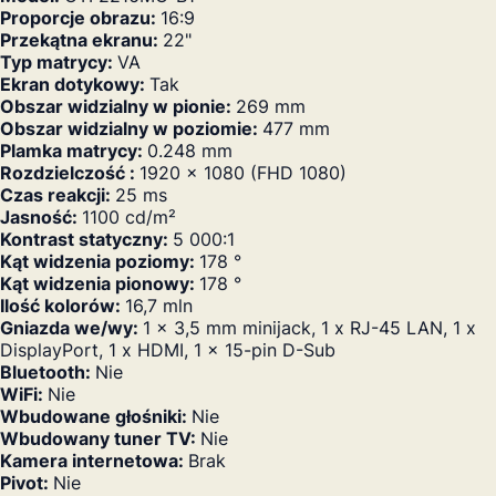
Proporcje obrazu:
16:9
Przekątna ekranu:
22"
Typ matrycy:
VA
Ekran dotykowy:
Tak
Obszar widzialny w pionie:
269 mm
Obszar widzialny w poziomie:
477 mm
Plamka matrycy:
0.248 mm
Rozdzielczość :
1920 x 1080 (FHD 1080)
Czas reakcji:
25 ms
Jasność:
1100 cd/m²
Kontrast statyczny:
5 000:1
Kąt widzenia poziomy:
178 °
Kąt widzenia pionowy:
178 °
Ilość kolorów:
16,7 mln
Gniazda we/wy:
1 x 3,5 mm minijack, 1 x RJ-45 LAN, 1 x
DisplayPort, 1 x HDMI, 1 x 15-pin D-Sub
Bluetooth:
Nie
WiFi:
Nie
Wbudowane głośniki:
Nie
Wbudowany tuner TV:
Nie
Kamera internetowa:
Brak
Pivot:
Nie