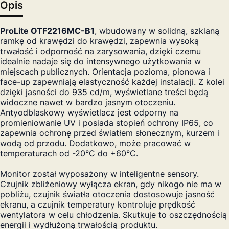
Opis
ProLite OTF2216MC-B1
, wbudowany w solidną, szklaną
ramkę od krawędzi do krawędzi, zapewnia wysoką
trwałość i odporność na zarysowania, dzięki czemu
idealnie nadaje się do intensywnego użytkowania w
miejscach publicznych. Orientacja pozioma, pionowa i
face-up zapewniają elastyczność każdej instalacji. Z kolei
dzięki jasności do 935 cd/m, wyświetlane treści będą
widoczne nawet w bardzo jasnym otoczeniu.
Antyodblaskowy wyświetlacz jest odporny na
promieniowanie UV i posiada stopień ochrony IP65, co
zapewnia ochronę przed światłem słonecznym, kurzem i
wodą od przodu. Dodatkowo, może pracować w
temperaturach od -20°C do +60°C.
Monitor został wyposażony w inteligentne sensory.
Czujnik zbliżeniowy wyłącza ekran, gdy nikogo nie ma w
pobliżu, czujnik światła otoczenia dostosowuje jasność
ekranu, a czujnik temperatury kontroluje prędkość
wentylatora w celu chłodzenia. Skutkuje to oszczędnością
energii i wydłużoną trwałością produktu.