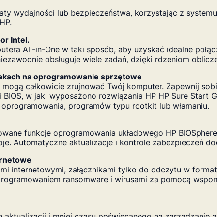
raty wydajności lub bezpieczeństwa, korzystając z syst
 HP.
r Intel.
tera All-in-One w taki sposób, aby uzyskać idealne połącz
niezawodnie obsługuje wiele zadań, dzięki rdzeniom oblicze
takach na oprogramowanie sprzętowe
mogą całkowicie zrujnować Twój komputer. Zapewnij sobi
 BIOS, w jaki wyposażono rozwiązania HP HP Sure Start 
 oprogramowania, programów typu rootkit lub włamaniu.
zowane funkcje oprogramowania układowego HP BIOSphere
oje. Automatyczne aktualizacje i kontrole zabezpieczeń d
ernetowe
i internetowymi, załącznikami tylko do odczytu w formata
programowaniem ransomware i wirusami za pomocą wspo
aktualizacji i mniej czasu poświęcanego na zarządzanie ak