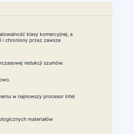
lowalność klasy komercyjnej, a
l i chroniony przez zawsze
mczasowej redukcji szumów.
towo.
nemu w najnowszy procesor Intel
ologicznych materiałów