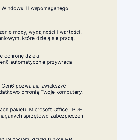
emu Windows 11 wspomaganego
enie mocy, wydajności i wartości.
niowym, które dzielą się pracą.
e ochronę dzięki
Gen6 automatycznie przywraca
 Gen6 pozwalają zwiększyć
odatkowo chronią Twoje komputery.
ch pakietu Microsoft Office i PDF
maganych sprzętowo zabezpieczeń
tualizacjami dzięki funkcji HP