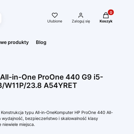
Produkty w kos
Ulubione
Zaloguj się
Koszyk
we produkty
Blog
 All-in-One ProOne 440 G9 i5-
B/W11P/23.8 A54YRET
 Konstrukcja typu All-in-OneKomputer HP ProOne 440 All-
wydajność, bezpieczeństwo i skalowalność klasy
 niewiele miejsca.