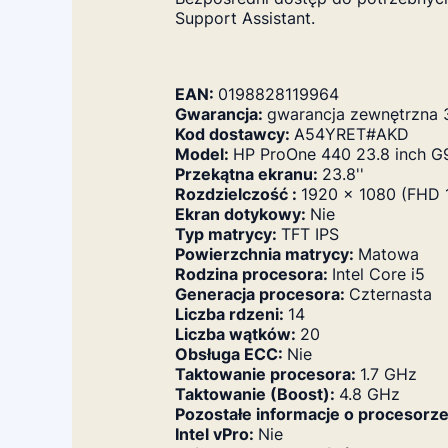
Support Assistant.
EAN:
0198828119964
Gwarancja:
gwarancja zewnętrzna 
Kod dostawcy:
A54YRET#AKD
Model:
HP ProOne 440 23.8 inch G
Przekątna ekranu:
23.8''
Rozdzielczość :
1920 x 1080 (FHD 
Ekran dotykowy:
Nie
Typ matrycy:
TFT IPS
Powierzchnia matrycy:
Matowa
Rodzina procesora:
Intel Core i5
Generacja procesora:
Czternasta
Liczba rdzeni:
14
Liczba wątków:
20
Obsługa ECC:
Nie
Taktowanie procesora:
1.7 GHz
Taktowanie (Boost):
4.8 GHz
Pozostałe informacje o procesorz
Intel vPro:
Nie