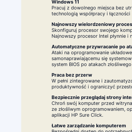
Windows 11
Pracuj z dowolnego miejsca bez ut
technologią współpracy i łączności
Najnowszy wielordzeniowy proceso
Skonfiguruj procesor swojego kompu
Najnowszy procesor Intel płynnie i 
Automatyczne przywracanie po a
Ataki na oprogramowanie układowe 
samonaprawiającemu się systemowi
system BIOS po atakach złośliwego
Praca bez przerw
W pełni zintegrowane i zautomaty
produktywność i ograniczyć przest
Bezpiecznie przeglądaj strony int
Chroń swój komputer przed witrynam
ze złośliwym oprogramowaniem, o
aplikacji HP Sure Click.
Łatwe zarządzanie komputerem
Bezpośredni dostęp do potrzebnych 