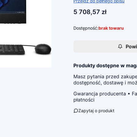
Przejdź do pełnego opisu
Cena
5 708,57 zł
Dostępność:
brak towaru
Powi
Produkty dostępne w mag
Masz pytania przed zaku
dostępność, dostawę i możl
Gwarancja producenta • Fa
płatności
Zapytaj o produkt