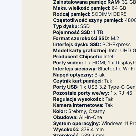
Zainstalowana pamięć RAM:
32 GB
Maks. wielkość pamięci:
64 GB
Rodzaj pamięci:
SODIMM DDR5
Częstotliwość szyny pamięci:
480
Typ dysku:
SSD
Pojemność SSD:
1 TB
Format szerokości SSD:
M.2
Interfejs dysku SSD:
PCI-Express
Model karty graficznej:
Intel UHD G
Producent Chipsetu:
Intel
Porty wideo:
1 x HDMI, 1 x DisplayP
Interfejs sieciowy:
Bluetooth, Wi-Fi
Napęd optyczny:
Brak
Czytnik kart pamięci:
Tak
Porty USB:
1 x USB 3.2 Type-C Gen
Pozostałe porty we/wy:
1 x RJ-45,
Regulacja wysokości:
Tak
Kamera internetowa:
Tak
Kolor:
Srebrny, Czarny
Obudowa:
All-In-One
System operacyjny:
Windows 11 Pr
Wysokość:
379.4 mm
Szerokość:
539.3 mm