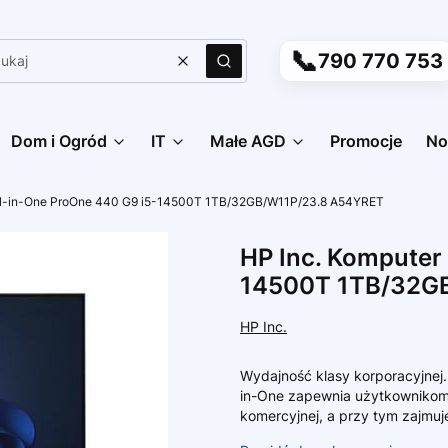
📞
790 770 753
Wyczyść
Szukaj
Dom i Ogród
IT
Małe AGD
Promocje
No
All-in-One ProOne 440 G9 i5-14500T 1TB/32GB/W11P/23.8 A54YRET
HP Inc. Komputer
14500T 1TB/32G
HP Inc.
Wydajność klasy korporacyjnej.
in-One zapewnia użytkownikom 
komercyjnej, a przy tym zajmuje