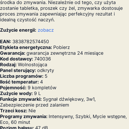
środka do zmywania. Niezależnie od tego, czy użyta
zostanie tabletka, proszek czy żel, zmywarka dostosuje
proces zmywania zapewniając perfekcyjny rezultat i
idealną czystość naczyń.
Zużycie energii:
zobacz
EAN:
3838782574450
Etykieta energetyczna:
Pobierz
Gwarancja:
gwarancja zewnętrzna 24 miesiące
Kod dostawcy:
740036
Rodzaj:
Wolnostojąca
Panel sterujący:
odkryty
Liczba programów:
5
Ilość temperatur:
4
Pojemność:
9 kompletów
Zużycie wody:
9 L
Funkcje zmywarki:
Sygnał dźwiękowy, 3w1,
Zabezpieczenie przed zalaniem
Trzeci kosz:
Nie
Programy zmywania:
Intensywny, Szybki, Mycie wstępne,
Eco, 60 minut
Poziom hałasu:
47 dB