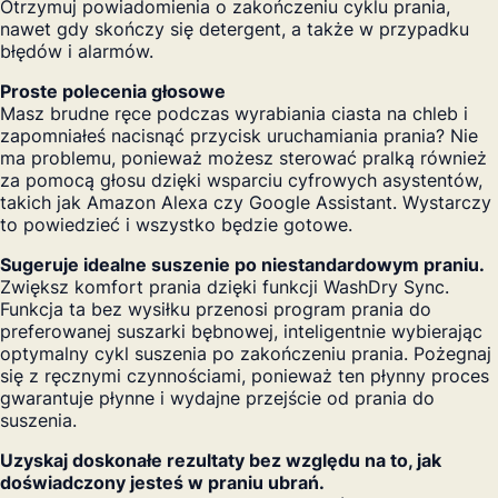
Otrzymuj powiadomienia o zakończeniu cyklu prania,
nawet gdy skończy się detergent, a także w przypadku
błędów i alarmów.
Proste polecenia głosowe
Masz brudne ręce podczas wyrabiania ciasta na chleb i
zapomniałeś nacisnąć przycisk uruchamiania prania? Nie
ma problemu, ponieważ możesz sterować pralką również
za pomocą głosu dzięki wsparciu cyfrowych asystentów,
takich jak Amazon Alexa czy Google Assistant. Wystarczy
to powiedzieć i wszystko będzie gotowe.
Sugeruje idealne suszenie po niestandardowym praniu.
Zwiększ komfort prania dzięki funkcji WashDry Sync.
Funkcja ta bez wysiłku przenosi program prania do
preferowanej suszarki bębnowej, inteligentnie wybierając
optymalny cykl suszenia po zakończeniu prania. Pożegnaj
się z ręcznymi czynnościami, ponieważ ten płynny proces
gwarantuje płynne i wydajne przejście od prania do
suszenia.
Uzyskaj doskonałe rezultaty bez względu na to, jak
doświadczony jesteś w praniu ubrań.