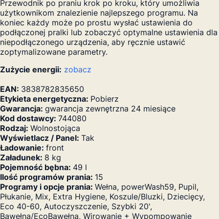
Przewodnik po praniu krok po kroku, który umożliwia
użytkownikom znalezienie najlepszego programu. Na
koniec każdy może po prostu wysłać ustawienia do
podłączonej pralki lub zobaczyć optymalne ustawienia dla
niepodłączonego urządzenia, aby ręcznie ustawić
zoptymalizowane parametry.
Zużycie energii:
zobacz
EAN:
3838782835650
Etykieta energetyczna:
Pobierz
Gwarancja:
gwarancja zewnętrzna 24 miesiące
Kod dostawcy:
744080
Rodzaj:
Wolnostojąca
Wyświetlacz / Panel:
Tak
Ładowanie:
front
Załadunek:
8 kg
Pojemność bębna:
49 l
Ilość programów prania:
15
Programy i opcje prania:
Wełna, powerWash59, Pupil,
Płukanie, Mix, Extra Hygiene, Koszule/Bluzki, Dziecięcy,
Eco 40-60, Autoczyszczenie, Szybki 20',
Bawełna/EcoBawełna, Wirowanie + Wypompowanie