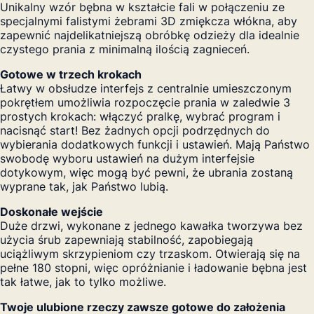
Unikalny wzór bębna w kształcie fali w połączeniu ze
specjalnymi falistymi żebrami 3D zmiękcza włókna, aby
zapewnić najdelikatniejszą obróbkę odzieży dla idealnie
czystego prania z minimalną ilością zagnieceń.
Gotowe w trzech krokach
Łatwy w obsłudze interfejs z centralnie umieszczonym
pokrętłem umożliwia rozpoczęcie prania w zaledwie 3
prostych krokach: włączyć pralkę, wybrać program i
nacisnąć start! Bez żadnych opcji podrzędnych do
wybierania dodatkowych funkcji i ustawień. Mają Państwo
swobodę wyboru ustawień na dużym interfejsie
dotykowym, więc mogą być pewni, że ubrania zostaną
wyprane tak, jak Państwo lubią.
Doskonałe wejście
Duże drzwi, wykonane z jednego kawałka tworzywa bez
użycia śrub zapewniają stabilność, zapobiegają
uciążliwym skrzypieniom czy trzaskom. Otwierają się na
pełne 180 stopni, więc opróżnianie i ładowanie bębna jest
tak łatwe, jak to tylko możliwe.
Twoje ulubione rzeczy zawsze gotowe do założenia