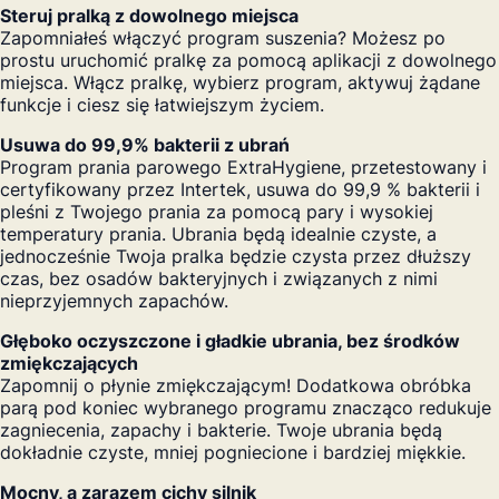
Steruj pralką z dowolnego miejsca
Zapomniałeś włączyć program suszenia? Możesz po
prostu uruchomić pralkę za pomocą aplikacji z dowolnego
miejsca. Włącz pralkę, wybierz program, aktywuj żądane
funkcje i ciesz się łatwiejszym życiem.
Usuwa do 99,9% bakterii z ubrań
Program prania parowego ExtraHygiene, przetestowany i
certyfikowany przez Intertek, usuwa do 99,9 % bakterii i
pleśni z Twojego prania za pomocą pary i wysokiej
temperatury prania. Ubrania będą idealnie czyste, a
jednocześnie Twoja pralka będzie czysta przez dłuższy
czas, bez osadów bakteryjnych i związanych z nimi
nieprzyjemnych zapachów.
Głęboko oczyszczone i gładkie ubrania, bez środków
zmiękczających
Zapomnij o płynie zmiękczającym! Dodatkowa obróbka
parą pod koniec wybranego programu znacząco redukuje
zagniecenia, zapachy i bakterie. Twoje ubrania będą
dokładnie czyste, mniej pogniecione i bardziej miękkie.
Mocny, a zarazem cichy silnik