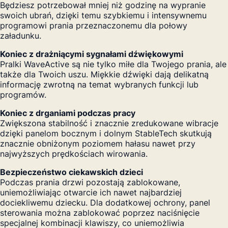
Będziesz potrzebował mniej niż godzinę na wypranie
swoich ubrań, dzięki temu szybkiemu i intensywnemu
programowi prania przeznaczonemu dla połowy
załadunku.
Koniec z drażniącymi sygnałami dźwiękowymi
Pralki WaveActive są nie tylko miłe dla Twojego prania, ale
także dla Twoich uszu. Miękkie dźwięki dają delikatną
informację zwrotną na temat wybranych funkcji lub
programów.
Koniec z drganiami podczas pracy
Zwiększona stabilność i znacznie zredukowane wibracje
dzięki panelom bocznym i dolnym StableTech skutkują
znacznie obniżonym poziomem hałasu nawet przy
najwyższych prędkościach wirowania.
Bezpieczeństwo ciekawskich dzieci
Podczas prania drzwi pozostają zablokowane,
uniemożliwiając otwarcie ich nawet najbardziej
dociekliwemu dziecku. Dla dodatkowej ochrony, panel
sterowania można zablokować poprzez naciśnięcie
specjalnej kombinacji klawiszy, co uniemożliwia