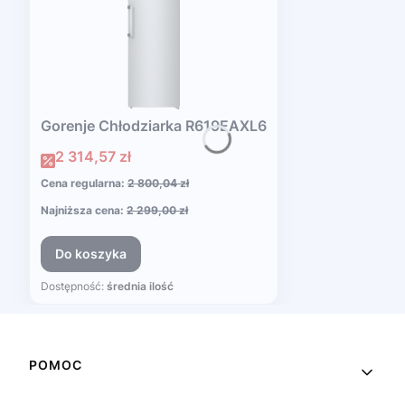
Gorenje Chłodziarka R619EAXL6
Cena promocyjna
2 314,57 zł
Cena regularna:
2 800,04 zł
Najniższa cena:
2 299,00 zł
Do koszyka
Dostępność:
średnia ilość
Linki w stopce
POMOC