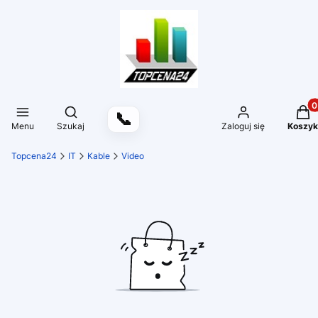
Produ
Otwórz wyszukiwarkę
📞
Menu
Szukaj
Zaloguj się
Koszyk
Topcena24
IT
Kable
Video