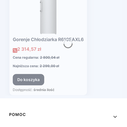
Gorenje Chłodziarka R619EAXL6
Cena promocyjna
2 314,57 zł
Cena regularna:
2 800,04 zł
Najniższa cena:
2 299,00 zł
Do koszyka
Dostępność:
średnia ilość
Linki w stopce
POMOC