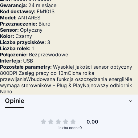
Gwarancja:
24 miesiące
Kod dostawcy:
EM101S
Model:
ANTARES
Przeznaczenie:
Biuro
Sensor:
Optyczny
Kolor:
Czarny
Liczba przycisków:
3
Liczba rolek:
1
Połączenie:
Bezprzewodowe
Interfejs:
USB
Pozostałe parametry:
Wysokiej jakości sensor optyczny
800DPI Zasięg pracy do 10mCicha rolka
przewijaniaWbudowana funkcja oszczędzania energiiNie
wymaga sterowników – Plug & PlayNajnowszy odbiornik
Nano
Opinie
0.00
Liczba ocen: 0