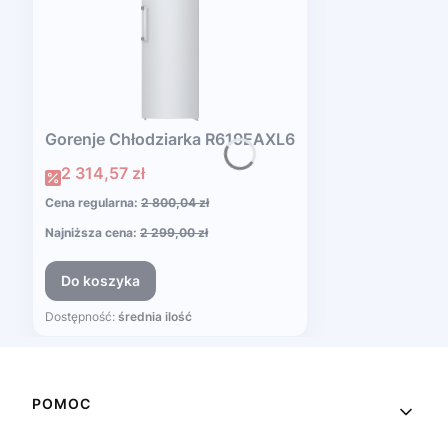
Gorenje Chłodziarka R619EAXL6
Cena promocyjna
2 314,57 zł
Cena regularna:
2 800,04 zł
Najniższa cena:
2 299,00 zł
Do koszyka
Dostępność:
średnia ilość
Linki w stopce
POMOC