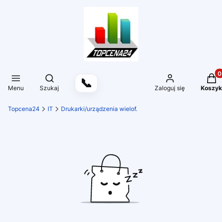
Produ
Otwórz wyszukiwarkę
📞
Menu
Szukaj
Zaloguj się
Koszyk
Topcena24
IT
Drukarki/urządzenia wielof.