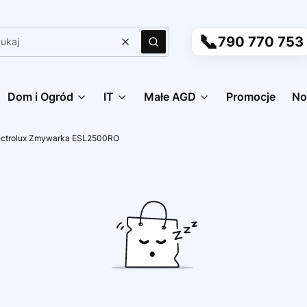
📞
790 770 753
Wyczyść
Szukaj
Dom i Ogród
IT
Małe AGD
Promocje
No
ectrolux Zmywarka ESL2500RO