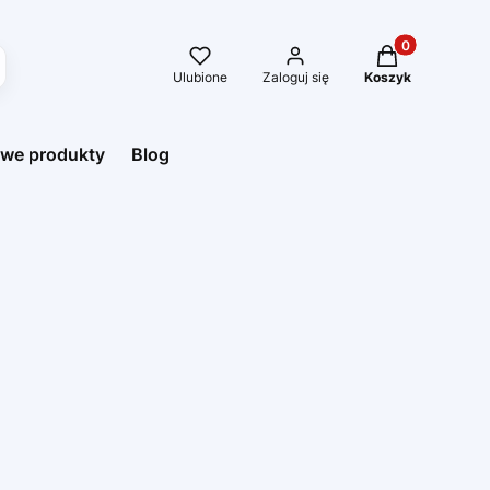
Produkty w kos
Ulubione
Zaloguj się
Koszyk
we produkty
Blog