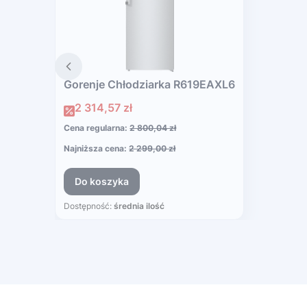
Gorenje Chłodziarka R619EAXL6
Cena promocyjna
2 314,57 zł
Cena regularna:
2 800,04 zł
Najniższa cena:
2 299,00 zł
Do koszyka
Dostępność:
średnia ilość