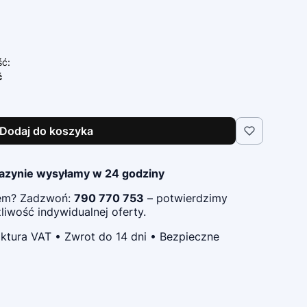
ść:
ć
Dodaj do koszyka
azynie wysyłamy w 24 godziny
pem? Zadzwoń:
790 770 753
– potwierdzimy
iwość indywidualnej oferty.
ktura VAT • Zwrot do 14 dni • Bezpieczne