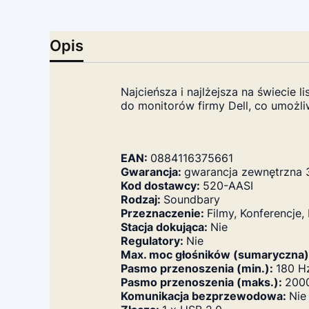
Opis
Najcieńsza i najlżejsza na świeci
do monitorów firmy Dell, co umożli
EAN:
0884116375661
Gwarancja:
gwarancja zewnętrzna 
Kod dostawcy:
520-AASI
Rodzaj:
Soundbary
Przeznaczenie:
Filmy, Konferencje
Stacja dokująca:
Nie
Regulatory:
Nie
Max. moc głośników (sumaryczna)
Pasmo przenoszenia (min.):
180 H
Pasmo przenoszenia (maks.):
200
Komunikacja bezprzewodowa:
Nie