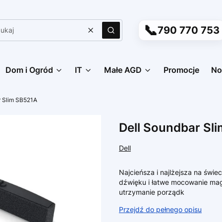
📞
790 770 753
Wyczyść
Szukaj
Dom i Ogród
IT
Małe AGD
Promocje
No
r Slim SB521A
Dell Soundbar Sl
Dell
Najcieńsza i najlżejsza na świ
dźwięku i łatwe mocowanie mag
utrzymanie porządk
Przejdź do pełnego opisu