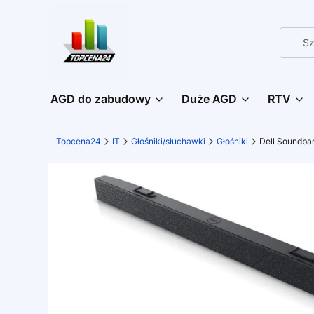
AGD do zabudowy
Duże AGD
RTV
Topcena24
IT
Głośniki/słuchawki
Głośniki
Dell Soundba