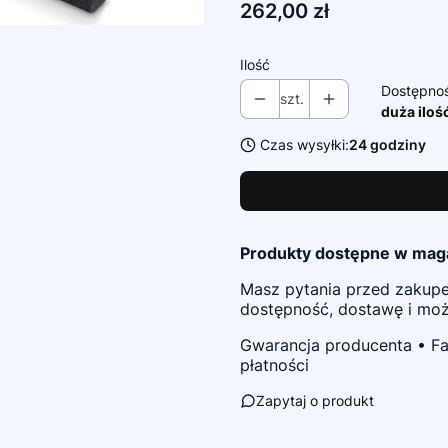
Cena
262,00 zł
Ilość
Dostępno
szt.
duża iloś
Czas wysyłki:
24 godziny
Produkty dostępne w mag
Masz pytania przed zaku
dostępność, dostawę i możl
Gwarancja producenta • Fa
płatności
Zapytaj o produkt