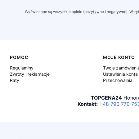
Wyświetlane są wszystkie opinie (pozytywne i negatywne). Weryfi
Linki w stopce
POMOC
MOJE KONTO
Regulaminy
Twoje zamówieni
Zwroty i reklamacje
Ustawienia konta
Raty
Przechowalnia
TOPCENA24
Honora
Kontakt:
+48 790 770 75