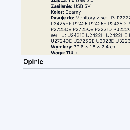
Złącza:
1 x USB 2.0
Zasilanie:
USB 5V
Kolor:
Czarny
Pasuje do:
Monitory z serii P: 
P2425HE P2425 P2425E P2425D 
P2725DE P2725QE P3221D P3222
serii U: U2421E U2422H U2422
U2724DE U2725QE U3023E U322
Wymiary:
29.8 x 1.8 x 2.4 cm
Waga:
114 g
Opinie