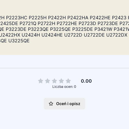
P2222H P2223HC P2225H P2422H P2422HA P2422HE P242
P2425DE P2721Q P2722H P2722HE P2723D P2723DE P27
QE P3223DE P3223QE P3225QE P3225DE P3421W P3421
HE U2422HX U2424H U2424HE U2722D U2722DE U2722DX
3QE U3225QE
0.00
Liczba ocen: 0
Oceń i opisz