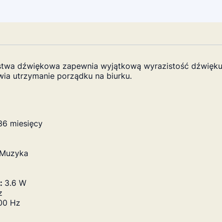
e listwa dźwiękowa zapewnia wyjątkową wyrazistość dźwię
wia utrzymanie porządku na biurku.
36 miesięcy
, Muzyka
:
3.6 W
z
00 Hz