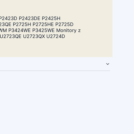
3 P2423D P2423DE P2425H
23QE P2725H P2725HE P2725D
WM P3424WE P3425WE Monitory z
 U2723QE U2723QX U2724D