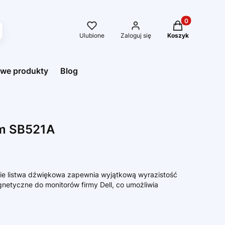
Produkty w kos
Ulubione
Zaloguj się
Koszyk
we produkty
Blog
im SB521A
ecie listwa dźwiękowa zapewnia wyjątkową wyrazistość
netyczne do monitorów firmy Dell, co umożliwia