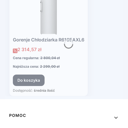
Gorenje Chłodziarka R619EAXL6
Cena promocyjna
2 314,57 zł
Cena regularna:
2 800,04 zł
Najniższa cena:
2 299,00 zł
Do koszyka
Dostępność:
średnia ilość
Linki w stopce
POMOC