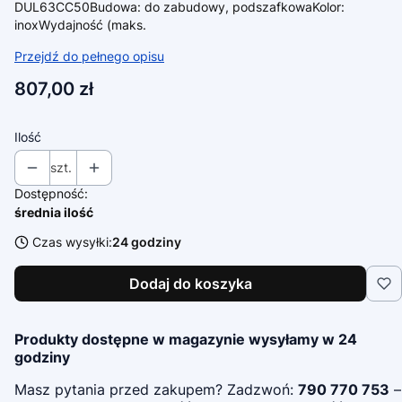
DUL63CC50Budowa: do zabudowy, podszafkowaKolor:
inoxWydajność (maks.
Przejdź do pełnego opisu
Cena
807,00 zł
Ilość
szt.
Dostępność:
średnia ilość
Czas wysyłki:
24 godziny
Dodaj do koszyka
Produkty dostępne w magazynie wysyłamy w 24
godziny
Masz pytania przed zakupem? Zadzwoń:
790 770 753
–