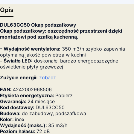
Opis
DUL63CC50 Okap podszafkowy
Okap podszafkowy: oszczędność przestrzeni dzięki
montażowi pod szafką kuchenną.
- Wydajność wentylatora:
350 m3/h szybko zapewnia
optymalną jakość powietrza w kuchni
- Światło LED:
doskonałe, bardzo energooszczędne
oświetlenie płyty grzewczej
Zużycie energii:
zobacz
EAN:
4242002968506
Etykieta energetyczna:
Pobierz
Gwarancja:
24 miesiące
Kod dostawcy:
DUL63CC50
Budowa:
do zabudowy, podszafkowa
Kolor:
inox
Wydajność (maks.):
35 m3/h
Poziom hałasu:
72 dB