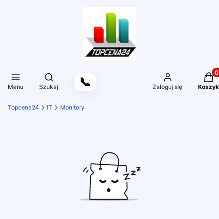
Produ
Otwórz wyszukiwarkę
📞
Menu
Szukaj
Zaloguj się
Koszyk
Topcena24
IT
Monitory