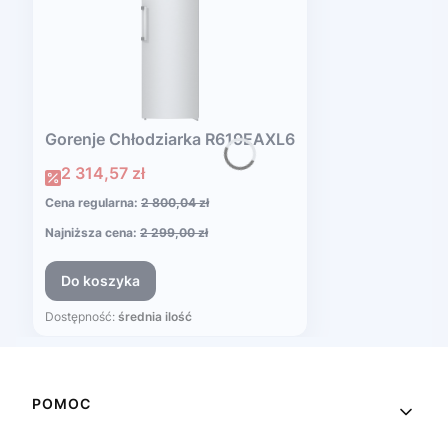
Gorenje Chłodziarka R619EAXL6
Cena promocyjna
2 314,57 zł
Cena regularna:
2 800,04 zł
Najniższa cena:
2 299,00 zł
Do koszyka
Dostępność:
średnia ilość
Linki w stopce
POMOC