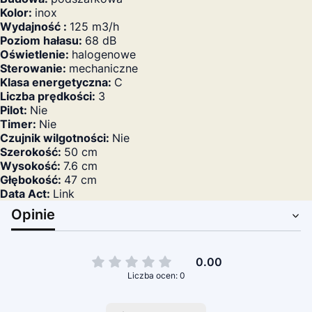
Kolor:
inox
Wydajność :
125 m3/h
Poziom hałasu:
68 dB
Oświetlenie:
halogenowe
Sterowanie:
mechaniczne
Klasa energetyczna:
C
Liczba prędkości:
3
Pilot:
Nie
Timer:
Nie
Czujnik wilgotności:
Nie
Szerokość:
50 cm
Wysokość:
7.6 cm
Głębokość:
47 cm
Data Act:
Link
Opinie
0.00
Liczba ocen: 0