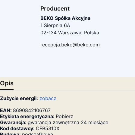
Producent
BEKO Spółka Akcyjna
1 Sierpnia 6A
02-134 Warszawa, Polska
recepcja.beko@beko.com
Opis
Zużycie energii:
zobacz
EAN:
8690842106767
Etykieta energetyczna:
Pobierz
Gwarancja:
gwarancja zewnętrzna 24 miesiące
Kod dostawcy:
CFB5310X
Budowa:
podszafkowa