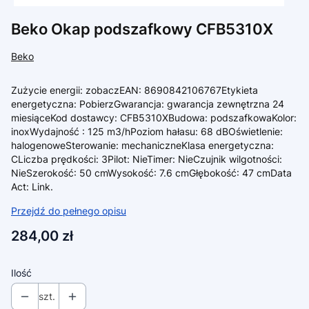
Beko Okap podszafkowy CFB5310X
Beko
Zużycie energii: zobaczEAN: 8690842106767Etykieta
energetyczna: PobierzGwarancja: gwarancja zewnętrzna 24
miesiąceKod dostawcy: CFB5310XBudowa: podszafkowaKolor:
inoxWydajność : 125 m3/hPoziom hałasu: 68 dBOświetlenie:
halogenoweSterowanie: mechaniczneKlasa energetyczna:
CLiczba prędkości: 3Pilot: NieTimer: NieCzujnik wilgotności:
NieSzerokość: 50 cmWysokość: 7.6 cmGłębokość: 47 cmData
Act: Link.
Przejdź do pełnego opisu
Cena
284,00 zł
Ilość
szt.