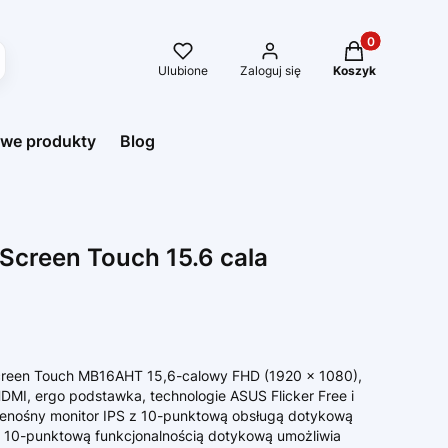
Produkty w kos
Ulubione
Zaloguj się
Koszyk
we produkty
Blog
Screen Touch 15.6 cala
reen Touch MB16AHT 15,6-calowy FHD (1920 x 1080),
DMI, ergo podstawka, technologie ASUS Flicker Free i
zenośny monitor IPS z 10-punktową obsługą dotykową
e z 10-punktową funkcjonalnością dotykową umożliwia