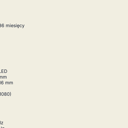
36 miesięcy
LED
 mm
.16 mm
1080)
Hz