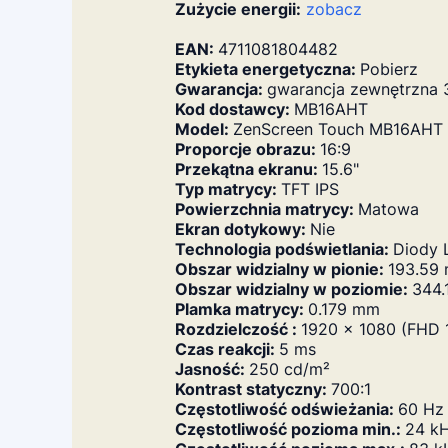
Zużycie energii:
zobacz
EAN:
4711081804482
Etykieta energetyczna:
Pobierz
Gwarancja:
gwarancja zewnętrzna 
Kod dostawcy:
MB16AHT
Model:
ZenScreen Touch MB16AHT
Proporcje obrazu:
16:9
Przekątna ekranu:
15.6"
Typ matrycy:
TFT IPS
Powierzchnia matrycy:
Matowa
Ekran dotykowy:
Nie
Technologia podświetlania:
Diody 
Obszar widzialny w pionie:
193.59
Obszar widzialny w poziomie:
344
Plamka matrycy:
0.179 mm
Rozdzielczość :
1920 x 1080 (FHD 
Czas reakcji:
5 ms
Jasność:
250 cd/m²
Kontrast statyczny:
700:1
Częstotliwość odświeżania:
60 Hz
Częstotliwość pozioma min.:
24 k