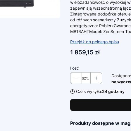
wielozadaniowość o wysokiej wy
zapewniają wszechstronną łącz
Zintegrowana podpórka oferuje 
od różnych scenariuszy Zużyci
energetyczna: PobierzGwaranc
MB16AHTModel: ZenScreen Touc
Przejdź do pełnego opisu
Cena
1 859,15 zł
Ilość
Dostępno
szt.
na wycze
Czas wysyłki:
24 godziny
Produkty dostępne w mag