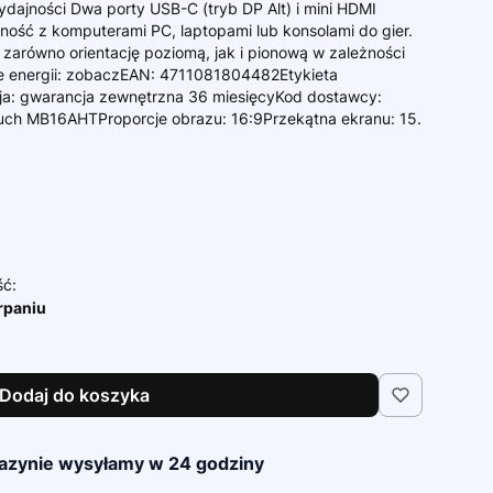
dajności Dwa porty USB-C (tryb DP Alt) i mini HDMI
ność z komputerami PC, laptopami lub konsolami do gier.
zarówno orientację poziomą, jak i pionową w zależności
e energii: zobaczEAN: 4711081804482Etykieta
ja: gwarancja zewnętrzna 36 miesięcyKod dostawcy:
h MB16AHTProporcje obrazu: 16:9Przekątna ekranu: 15.
ść:
rpaniu
Dodaj do koszyka
azynie wysyłamy w 24 godziny