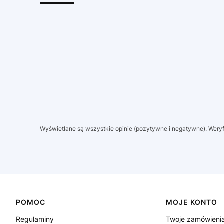
Wyświetlane są wszystkie opinie (pozytywne i negatywne). Weryfi
Linki w stopce
POMOC
MOJE KONTO
Regulaminy
Twoje zamówieni