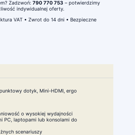
pem? Zadzwoń:
790 770 753
– potwierdzimy
iwość indywidualnej oferty.
ktura VAT • Zwrot do 14 dni • Bezpieczne
punktowy dotyk, Mini-HDMI, ergo
daniowość o wysokiej wydajności
i PC, laptopami lub konsolami do
óżnych scenariuszy