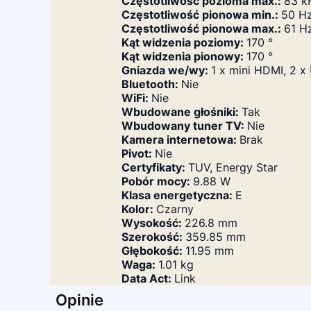
Częstotliwość pozioma max.:
83 k
Częstotliwość pionowa min.:
50 H
Częstotliwość pionowa max.:
61 H
Kąt widzenia poziomy:
170 °
Kąt widzenia pionowy:
170 °
Gniazda we/wy:
1 x mini HDMI, 2 x
Bluetooth:
Nie
WiFi:
Nie
Wbudowane głośniki:
Tak
Wbudowany tuner TV:
Nie
Kamera internetowa:
Brak
Pivot:
Nie
Certyfikaty:
TUV, Energy Star
Pobór mocy:
9.88 W
Klasa energetyczna:
E
Kolor:
Czarny
Wysokość:
226.8 mm
Szerokość:
359.85 mm
Głębokość:
11.95 mm
Waga:
1.01 kg
Data Act:
Link
Opinie