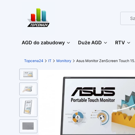
AGD do zabudowy
Duże AGD
RTV
Topcena24
IT
Monitory
Asus Monitor ZenScreen Touch 1