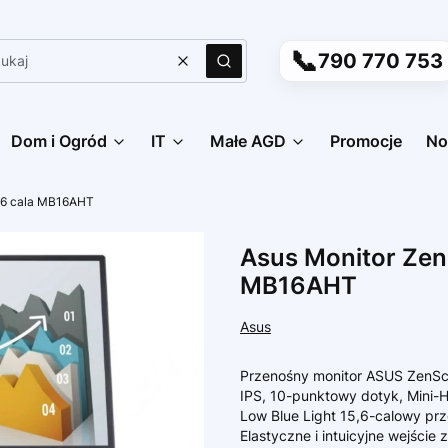
📞
790 770 753
Wyczyść
Szukaj
Dom i Ogród
IT
Małe AGD
Promocje
No
5.6 cala MB16AHT
Asus Monitor Zen
MB16AHT
Asus
Przenośny monitor ASUS ZenSc
IPS, 10-punktowy dotyk, Mini-H
Low Blue Light 15,6-calowy pr
Elastyczne i intuicyjne wejści