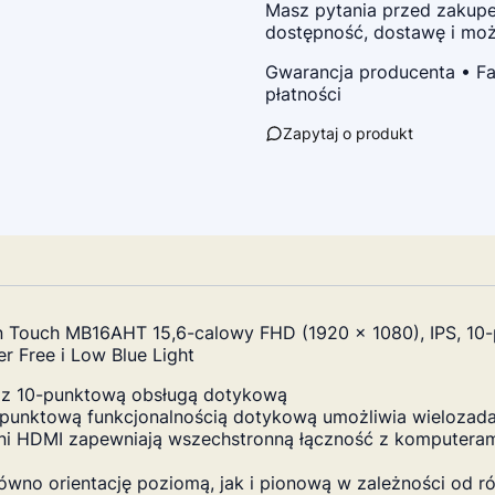
Masz pytania przed zaku
dostępność, dostawę i możl
Gwarancja producenta • Fa
płatności
Zapytaj o produkt
 Touch MB16AHT 15,6-calowy FHD (1920 x 1080), IPS, 10-
r Free i Low Blue Light
S z 10-punktową obsługą dotykową
10-punktową funkcjonalnością dotykową umożliwia wieloza
ini HDMI zapewniają wszechstronną łączność z komputeram
ówno orientację poziomą, jak i pionową w zależności od r