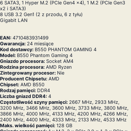
6 SATA3, 1 Hyper M.2 (PCIe Gen4 x4), 1 M.2 (PCIe Gen3
x2 i SATA3)
8 USB 3.2 Gen1 (2 z przodu, 6 z tyłu)
Gigabit LAN
EAN:
4710483931499
Gwarancja:
24 miesiące
Kod dostawcy:
B550 PHANTOM GAMING 4
Model:
B550 Phantom Gaming 4
Gniazdo procesora:
Socket AM4
Rodzina procesora:
AMD Ryzen
Zintegrowany procesor:
Nie
Producent Chipsetu:
AMD
Chipset:
AMD B550
Rodzaj pamięci:
DDR4
Liczba gniazd DDR4:
4
Częstotliwość szyny pamięci:
2667 MHz, 2933 MHz,
3200 MHz, 3466 MHz, 3600 MHz, 3733 MHz, 3800 MHz,
3866 MHz, 4000 MHz, 4133 MHz, 4200 MHz, 4266 MHz,
2400 MHz, 4400 MHz, 4333 MHz, 2133 MHz, 4533 MHz
Maks. wielkość pamięci:
128 GB