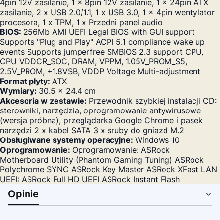
4pin 12V zasilanie, 1 x 8pin 12V zasilanie, 1 x 24pin ATX
zasilanie, 2 x USB 2.0/1.1, 1 x USB 3.0, 1 x 4pin wentylator
procesora, 1 x TPM, 1 x Przedni panel audio
BIOS:
256Mb AMI UEFI Legal BIOS with GUI support
Supports "Plug and Play" ACPI 5.1 compliance wake up
events Supports jumperfree SMBIOS 2.3 support CPU,
CPU VDDCR_SOC, DRAM, VPPM, 1.05V_PROM_S5,
2.5V_PROM, +1.8VSB, VDDP Voltage Multi-adjustment
Format płyty:
ATX
Wymiary:
30.5 x 24.4 cm
Akcesoria w zestawie:
Przewodnik szybkiej instalacji CD:
sterowniki, narzędzia, oprogramowanie antywirusowe
(wersja próbna), przeglądarka Google Chrome i pasek
narzędzi 2 x kabel SATA 3 x śruby do gniazd M.2
Obsługiwane systemy operacyjne:
Windows 10
Oprogramowanie:
Oprogramowanie: ASRock
Motherboard Utility (Phantom Gaming Tuning) ASRock
Polychrome SYNC ASRock Key Master ASRock XFast LAN
UEFI: ASRock Full HD UEFI ASRock Instant Flash
Opinie