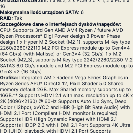
Gniazda rozszerzeń:
1 x M.2, 2 x PCIe 3.0 x 1, 2 x PCIe x
16
Maksymalna ilość urządzeń SATA:
6
RAID:
Tak
Szczegółowe dane o interfejsach dysków/napędów:
CPU: Supports 3rd Gen AMD AM4 Ryzen / future AMD
Ryzen Processors* Digi Power design 8 Power Phase
design 1 x Hyper M.2 Socket (M2_1), supports M Key type
2260/2280/22110 M.2 PCI Express module up to Gen4x4
(64 Gb/s) (with Matisse) or Gen3x4 (32 Gb/s) 1 x M.2
Socket (M2_3), supports M Key type 2242/2260/2280 M.2
SATA3 6.0 Gb/s module and M.2 PCI Express module up to
Gen3 x2 (16 Gb/s)
Grafika:
Integrated AMD Radeon Vega Series Graphics in
Ryzen Series APU* DirectX 12, Pixel Shader 5.0 Shared
memory default 2GB. Max Shared memory supports up to
16GB.** Supports HDMI 2.1 with max. resolution up to 4K x
2K (4096x2160) @ 60Hz Supports Auto Lip Sync, Deep
Color (12bpc), xvYCC and HBR (High Bit Rate Audio) with
HDMI 2.1 Port (Compliant HDMI monitor is required)
Supports HDR (High Dynamic Range) with HDMI 2.1
Supports HDCP 2.3 with HDMI 2.1 Port Supports 4K Ultra
HD (UHD) playback with HDMI 2.1 Port Supports