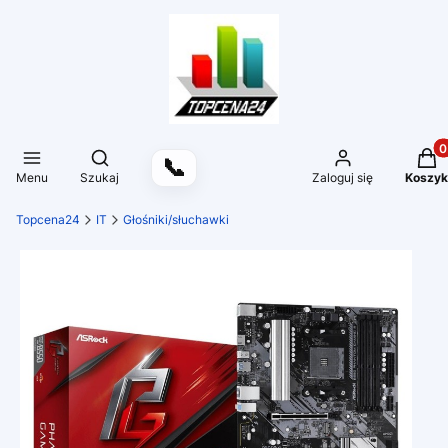
Produ
Otwórz wyszukiwarkę
📞
Menu
Szukaj
Zaloguj się
Koszyk
Topcena24
IT
Głośniki/słuchawki