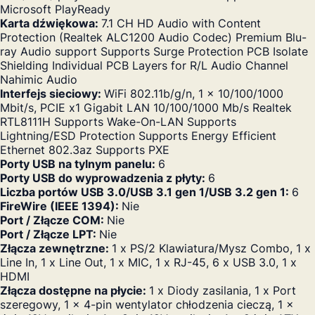
Microsoft PlayReady
Karta dźwiękowa:
7.1 CH HD Audio with Content
Protection (Realtek ALC1200 Audio Codec) Premium Blu-
ray Audio support Supports Surge Protection PCB Isolate
Shielding Individual PCB Layers for R/L Audio Channel
Nahimic Audio
Interfejs sieciowy:
WiFi 802.11b/g/n, 1 x 10/100/1000
Mbit/s, PCIE x1 Gigabit LAN 10/100/1000 Mb/s Realtek
RTL8111H Supports Wake-On-LAN Supports
Lightning/ESD Protection Supports Energy Efficient
Ethernet 802.3az Supports PXE
Porty USB na tylnym panelu:
6
Porty USB do wyprowadzenia z płyty:
6
Liczba portów USB 3.0/USB 3.1 gen 1/USB 3.2 gen 1:
6
FireWire (IEEE 1394):
Nie
Port / Złącze COM:
Nie
Port / Złącze LPT:
Nie
Złącza zewnętrzne:
1 x PS/2 Klawiatura/Mysz Combo, 1 x
Line In, 1 x Line Out, 1 x MIC, 1 x RJ-45, 6 x USB 3.0, 1 x
HDMI
Złącza dostępne na płycie:
1 x Diody zasilania, 1 x Port
szeregowy, 1 x 4-pin wentylator chłodzenia cieczą, 1 x