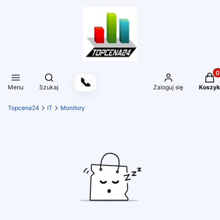
Produ
Otwórz wyszukiwarkę
📞
Menu
Szukaj
Zaloguj się
Koszyk
Topcena24
IT
Monitory