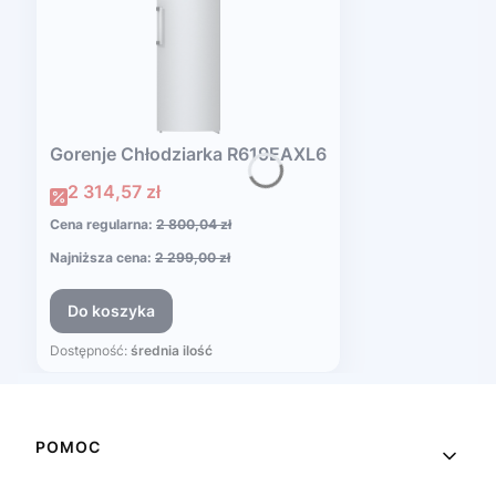
Gorenje Chłodziarka R619EAXL6
Cena promocyjna
2 314,57 zł
Cena regularna:
2 800,04 zł
Najniższa cena:
2 299,00 zł
Do koszyka
Dostępność:
średnia ilość
Linki w stopce
POMOC