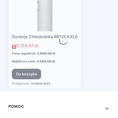
Gorenje Chłodziarka R619EAXL6
Cena promocyjna
2 314,57 zł
Cena regularna:
2 800,04 zł
Najniższa cena:
2 299,00 zł
Do koszyka
Dostępność:
średnia ilość
Linki w stopce
POMOC