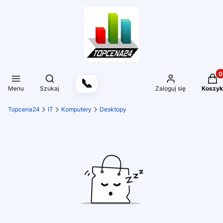
Produ
Otwórz wyszukiwarkę
📞
Menu
Szukaj
Zaloguj się
Koszyk
Topcena24
IT
Komputery
Desktopy