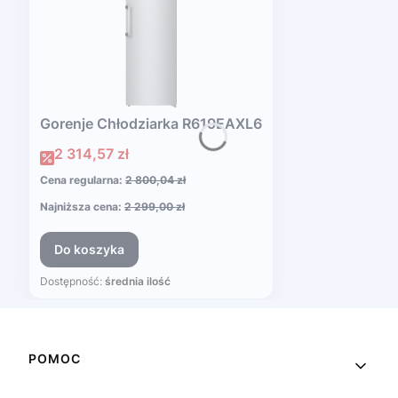
Gorenje Chłodziarka R619EAXL6
Cena promocyjna
2 314,57 zł
Cena regularna:
2 800,04 zł
Najniższa cena:
2 299,00 zł
Do koszyka
Dostępność:
średnia ilość
Linki w stopce
POMOC