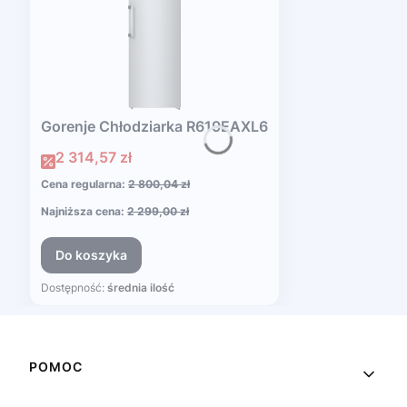
Gorenje Chłodziarka R619EAXL6
Cena promocyjna
2 314,57 zł
Cena regularna:
2 800,04 zł
Najniższa cena:
2 299,00 zł
Do koszyka
Dostępność:
średnia ilość
Linki w stopce
POMOC