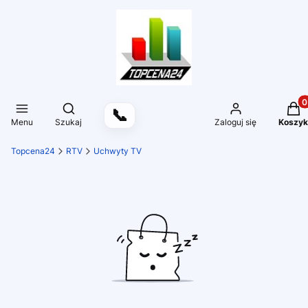
Produ
Otwórz wyszukiwarkę
📞
Menu
Szukaj
Zaloguj się
Koszyk
Topcena24
RTV
Uchwyty TV