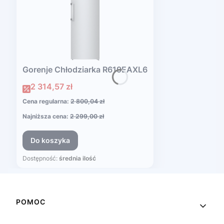
Gorenje Chłodziarka R619EAXL6
Cena promocyjna
2 314,57 zł
Cena regularna:
2 800,04 zł
Najniższa cena:
2 299,00 zł
Do koszyka
Dostępność:
średnia ilość
Linki w stopce
POMOC