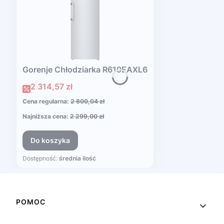
Gorenje Chłodziarka R619EAXL6
Cena promocyjna
2 314,57 zł
Cena regularna:
2 800,04 zł
Najniższa cena:
2 299,00 zł
Do koszyka
Dostępność:
średnia ilość
Linki w stopce
POMOC