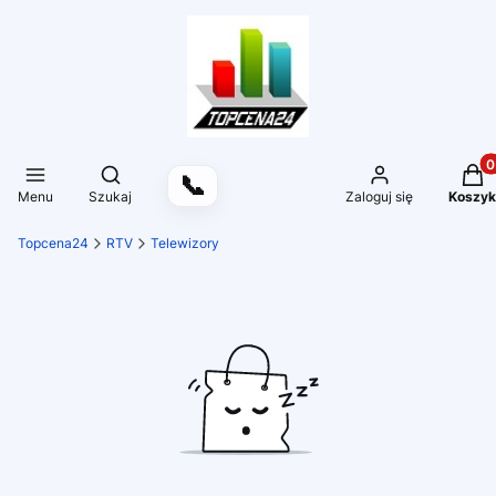
Produ
Otwórz wyszukiwarkę
📞
Menu
Szukaj
Zaloguj się
Koszyk
Topcena24
RTV
Telewizory