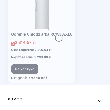
Gorenje Chłodziarka R619EAXL6
Cena promocyjna
2 314,57 zł
Cena regularna:
2 800,04 zł
Najniższa cena:
2 299,00 zł
Do koszyka
Dostępność:
średnia ilość
Linki w stopce
POMOC