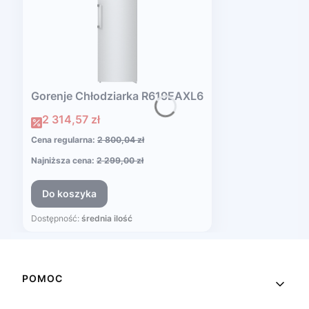
Gorenje Chłodziarka R619EAXL6
Cena promocyjna
2 314,57 zł
Cena regularna:
2 800,04 zł
Najniższa cena:
2 299,00 zł
Do koszyka
Dostępność:
średnia ilość
Linki w stopce
POMOC