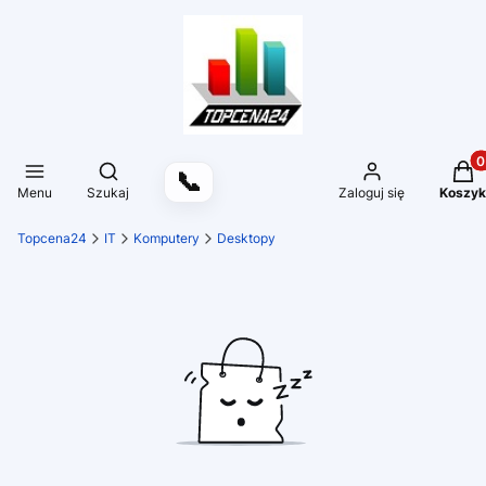
Produ
Otwórz wyszukiwarkę
📞
Menu
Szukaj
Zaloguj się
Koszyk
Topcena24
IT
Komputery
Desktopy