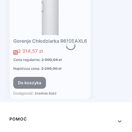
Gorenje Chłodziarka R619EAXL6
Cena promocyjna
2 314,57 zł
Cena regularna:
2 800,04 zł
Najniższa cena:
2 299,00 zł
Do koszyka
Dostępność:
średnia ilość
Linki w stopce
POMOC