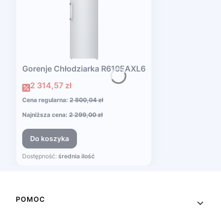
Gorenje Chłodziarka R619EAXL6
Cena promocyjna
2 314,57 zł
Cena regularna:
2 800,04 zł
Najniższa cena:
2 299,00 zł
Do koszyka
Dostępność:
średnia ilość
Linki w stopce
POMOC