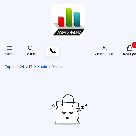
Produ
Otwórz wyszukiwarkę
📞
Menu
Szukaj
Zaloguj się
Koszyk
Topcena24
IT
Kable
Video