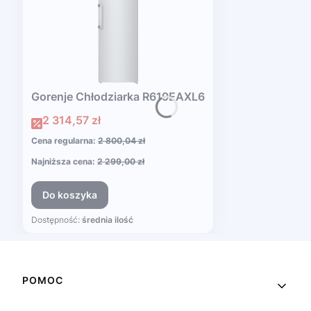
Gorenje Chłodziarka R619EAXL6
Cena promocyjna
2 314,57 zł
Cena regularna:
2 800,04 zł
Najniższa cena:
2 299,00 zł
Do koszyka
Dostępność:
średnia ilość
Linki w stopce
POMOC