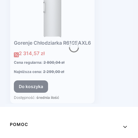
Gorenje Chłodziarka R619EAXL6
Cena promocyjna
2 314,57 zł
Cena regularna:
2 800,04 zł
Najniższa cena:
2 299,00 zł
Do koszyka
Dostępność:
średnia ilość
Linki w stopce
POMOC