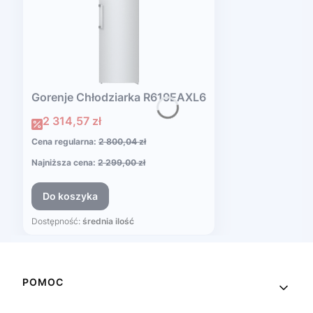
Gorenje Chłodziarka R619EAXL6
Cena promocyjna
2 314,57 zł
Cena regularna:
2 800,04 zł
Najniższa cena:
2 299,00 zł
Do koszyka
Dostępność:
średnia ilość
Linki w stopce
POMOC